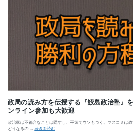
政局の読み方を伝授する『鮫島政治塾』
ンライン参加も大歓迎
政治家は不都合なことは隠すし、平気でウソもつく。マスコミは政治
政
どうなるの …
続きを読む