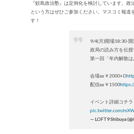
『鮫島政治塾』は定例化を検討しています。政
という方はぜひご参加ください。マスコミ報道
す！
9/4(月)開場18:30-開
政局の読み方を伝授
第一回「年内解散は
会場🎫￥2000+D
htt
配信🎫￥1500
https:
イベント詳細コチラ
pic.twitter.com/m
— LOFT9 Shibuya (