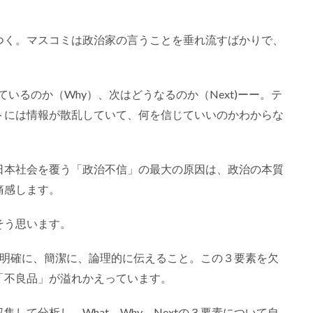
つく。マスコミは政治家の言うことを垂れ流すばかりで、
ているのか（Why）、次はどうなるのか（Next)ーー。テ
トには情報が散乱していて、何を信じていいのかわからな
日本社会を覆う「政治不信」の最大の原因は、政治の本質
痛感します。
そう思います。
tを、明確に、簡潔に、論理的に伝えること。この３要素を欠
「不良品」が溢れかえっています。
して分析し、What、Why、Nextの３要素について自