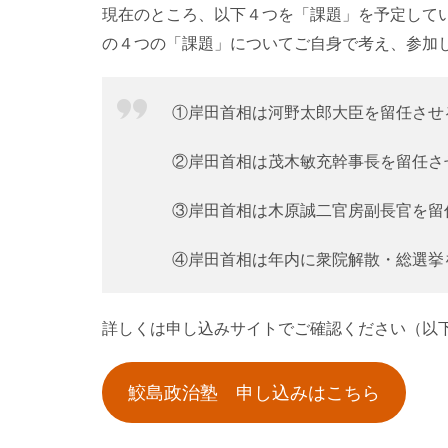
現在のところ、以下４つを「課題」を予定して
の４つの「課題」についてご自身で考え、参加
①岸田首相は河野太郎大臣を留任させ
②岸田首相は茂木敏充幹事長を留任さ
③岸田首相は木原誠二官房副長官を留
④岸田首相は年内に衆院解散・総選挙
詳しくは申し込みサイトでご確認ください（以
鮫島政治塾 申し込みはこちら