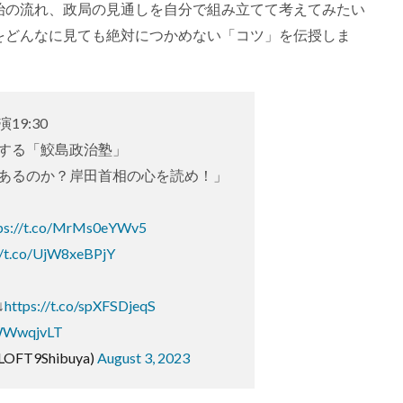
治の流れ、政局の見通しを自分で組み立てて考えてみたい
をどんなに見ても絶対につかめない「コツ」を伝授しま
演19:30
する「鮫島政治塾」
あるのか？岸田首相の心を読め！」
ps://t.co/MrMs0eYWv5
//t.co/UjW8xeBPjY
↓
https://t.co/spXFSDjeqS
XWWwqjvLT
@LOFT9Shibuya)
August 3, 2023