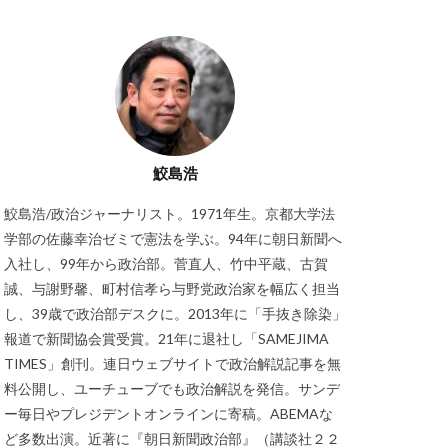
鮫島浩
鮫島浩/政治ジャーナリスト。1971年生。京都大学法
学部の佐藤幸治ゼミで憲法を学ぶ。94年に朝日新聞へ
入社し、99年から政治部。菅直人、竹中平蔵、古賀
誠、与謝野馨、町村信孝ら与野党政治家を幅広く担当
し、39歳で政治部デスクに。2013年に「手抜き除染」
報道で新聞協会賞受賞。21年に退社し「SAMEJIMA
TIMES」創刊。連日ウェブサイトで政治解説記事を無
料公開し、ユーチューブでも政治解説を発信。サンデ
ー毎日やプレジデントオンラインに寄稿。ABEMAな
ど多数出演。近著に『朝日新聞政治部』（講談社２２