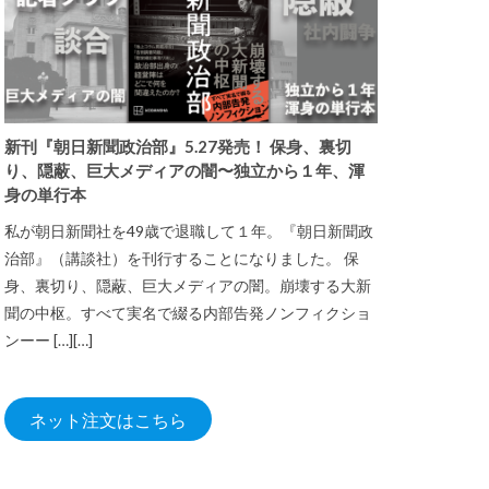
新刊『朝日新聞政治部』5.27発売！ 保身、裏切
り、隠蔽、巨大メディアの闇〜独立から１年、渾
身の単行本
私が朝日新聞社を49歳で退職して１年。『朝日新聞政
治部』（講談社）を刊行することになりました。 保
身、裏切り、隠蔽、巨大メディアの闇。崩壊する大新
聞の中枢。すべて実名で綴る内部告発ノンフィクショ
ンーー […][…]
ネット注文はこちら