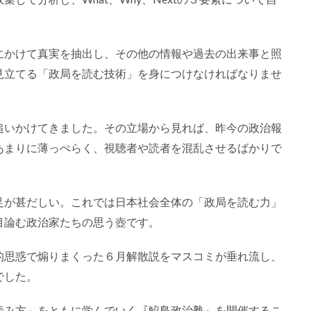
にかけて真実を抽出し、その他の情報や過去の出来事と照
見立てる「政局を読む技術」を身につけなければなりませ
追いかけてきました。その立場から見れば、昨今の政治報
あまりに薄っぺらく、視聴者や読者を混乱させるばかりで
足が甚だしい。これでは日本社会全体の「政局を読む力」
目論む政治家たちの思う壺です。
的思惑で煽りまくった６月解散説をマスコミが垂れ流し、
でした。
読み方」をともに学んでいく『鮫島政治塾』を開催するこ