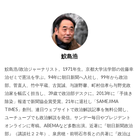
鮫島浩
鮫島浩/政治ジャーナリスト。1971年生。京都大学法学部の佐藤幸
治ゼミで憲法を学ぶ。94年に朝日新聞へ入社し、99年から政治
部。菅直人、竹中平蔵、古賀誠、与謝野馨、町村信孝ら与野党政
治家を幅広く担当し、39歳で政治部デスクに。2013年に「手抜き
除染」報道で新聞協会賞受賞。21年に退社し「SAMEJIMA
TIMES」創刊。連日ウェブサイトで政治解説記事を無料公開し、
ユーチューブでも政治解説を発信。サンデー毎日やプレジデント
オンラインに寄稿。ABEMAなど多数出演。近著に『朝日新聞政治
部』（講談社２２年）、泉房穂・前明石市長との共著に『政治は