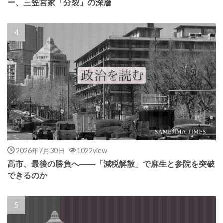
ー、三笠宮家「分裂」の深層
2026年7月30日
1022view
高市、最後の勝負へ――「減税解散」で麻生と参院を突破
できるのか