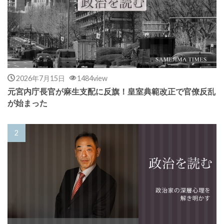
2026年7月15日
1484view
元宮内庁長官が麻生支配に反旗！皇室典範改正で官僚反乱
が始まった