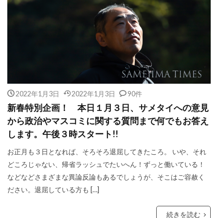
2022年1月3日
2022年1月3日
90件
新春特別企画！ 本日１月３日、サメタイへの意見
から政治やマスコミに関する質問まで何でもお答え
します。午後３時スタート!!
お正月も３日となれば、そろそろ退屈してきたころ。 いや、それ
どころじゃない、帰省ラッシュでたいへん！ずっと働いている！
などなどさまざまな異論反論もあるでしょうが、そこはご容赦く
ださい。退屈している方も […]
続きを読む