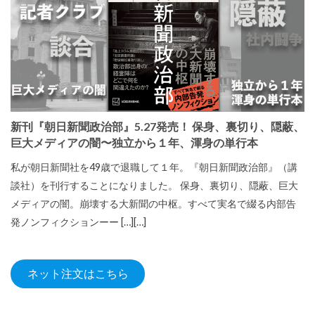
新刊『朝日新聞政治部』5.27発売！ 保身、裏切り、隠蔽、
巨大メディアの闇〜独立から１年、渾身の単行本
私が朝日新聞社を49歳で退職して１年。『朝日新聞政治部』（講
談社）を刊行することになりました。 保身、裏切り、隠蔽、巨大
メディアの闇。崩壊する大新聞の中枢。すべて実名で綴る内部告
発ノンフィクションーー […][…]
ネット注文はこちら