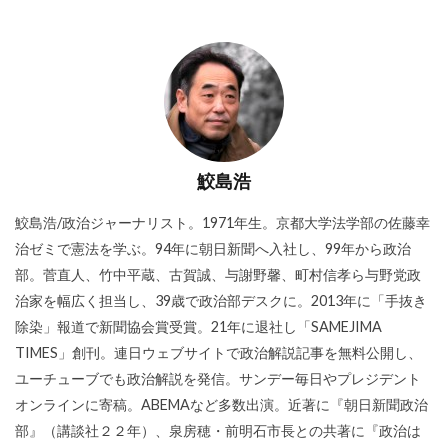
鮫島浩
鮫島浩/政治ジャーナリスト。1971年生。京都大学法学部の佐藤幸
治ゼミで憲法を学ぶ。94年に朝日新聞へ入社し、99年から政治
部。菅直人、竹中平蔵、古賀誠、与謝野馨、町村信孝ら与野党政
治家を幅広く担当し、39歳で政治部デスクに。2013年に「手抜き
除染」報道で新聞協会賞受賞。21年に退社し「SAMEJIMA
TIMES」創刊。連日ウェブサイトで政治解説記事を無料公開し、
ユーチューブでも政治解説を発信。サンデー毎日やプレジデント
オンラインに寄稿。ABEMAなど多数出演。近著に『朝日新聞政治
部』（講談社２２年）、泉房穂・前明石市長との共著に『政治は