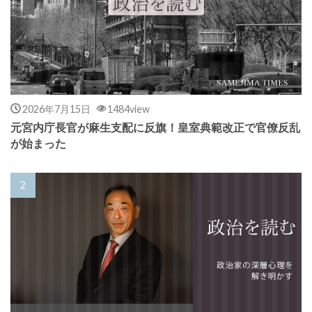
2026年7月15日
1484view
元宮内庁長官が麻生支配に反旗！皇室典範改正で官僚反乱
が始まった