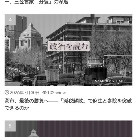
ー、三笠宮家「分裂」の深層
2026年7月30日
1025view
高市、最後の勝負へ――「減税解散」で麻生と参院を突破
できるのか