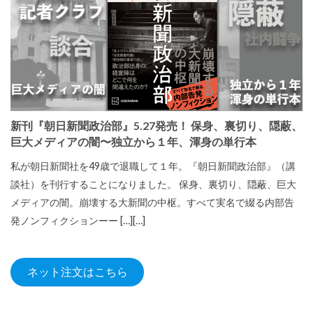
新刊『朝日新聞政治部』5.27発売！ 保身、裏切り、隠蔽、
巨大メディアの闇〜独立から１年、渾身の単行本
私が朝日新聞社を49歳で退職して１年。『朝日新聞政治部』（講
談社）を刊行することになりました。 保身、裏切り、隠蔽、巨大
メディアの闇。崩壊する大新聞の中枢。すべて実名で綴る内部告
発ノンフィクションーー […][…]
ネット注文はこちら