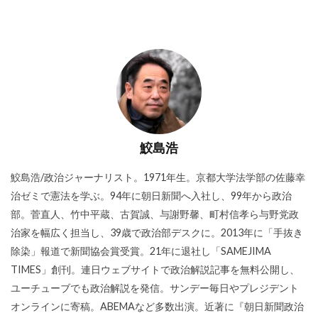
鮫島浩
鮫島浩/政治ジャーナリスト。1971年生。京都大学法学部の佐藤幸
治ゼミで憲法を学ぶ。94年に朝日新聞へ入社し、99年から政治
部。菅直人、竹中平蔵、古賀誠、与謝野馨、町村信孝ら与野党政
治家を幅広く担当し、39歳で政治部デスクに。2013年に「手抜き
除染」報道で新聞協会賞受賞。21年に退社し「SAMEJIMA
TIMES」創刊。連日ウェブサイトで政治解説記事を無料公開し、
ユーチューブでも政治解説を発信。サンデー毎日やプレジデント
オンラインに寄稿。ABEMAなど多数出演。近著に『朝日新聞政治