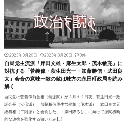
2023年3月20日
2023年3月20日
0件
自民党主流派「岸田文雄・麻生太郎・茂木敏充」に
対抗する「菅義偉・萩生田光一・加藤勝信・武田良
太」会合の意味〜敵の敵は味方の永田町政局を読み
解く
自民党の菅義偉前首相（無派閥）が３月１２日夜、萩生田光一政
調会長（安倍派）、加藤勝信厚生労働相（茂木派）、武田良太元
総務相（二階派）と会食した。「岸田降ろし」に向けて派閥横断
的な連携を強化する狙いとみ […]