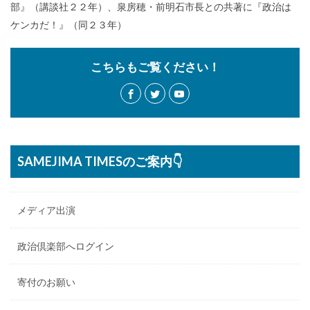
部』（講談社２２年）、泉房穂・前明石市長との共著に『政治は
ケンカだ！』（同２３年）
こちらもご覧ください！
SAMEJIMA TIMESのご案内👇
メディア出演
政治倶楽部へログイン
寄付のお願い