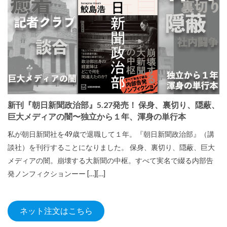
新刊『朝日新聞政治部』5.27発売！ 保身、裏切り、隠蔽、
巨大メディアの闇〜独立から１年、渾身の単行本
私が朝日新聞社を49歳で退職して１年。『朝日新聞政治部』（講
談社）を刊行することになりました。 保身、裏切り、隠蔽、巨大
メディアの闇。崩壊する大新聞の中枢。すべて実名で綴る内部告
発ノンフィクションーー […][…]
ネット注文はこちら