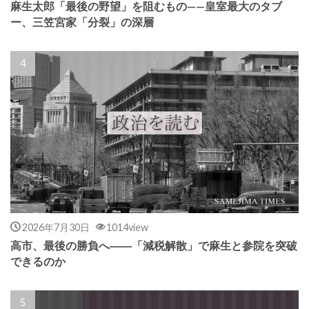
麻生太郎「最後の野望」を阻むもの——皇室最大のタブ
ー、三笠宮家「分裂」の深層
2026年7月30日
1014view
高市、最後の勝負へ――「減税解散」で麻生と参院を突破
できるのか