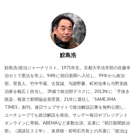
鮫島浩
鮫島浩/政治ジャーナリスト。1971年生。京都大学法学部の佐藤幸
治ゼミで憲法を学ぶ。94年に朝日新聞へ入社し、99年から政治
部。菅直人、竹中平蔵、古賀誠、与謝野馨、町村信孝ら与野党政
治家を幅広く担当し、39歳で政治部デスクに。2013年に「手抜き
除染」報道で新聞協会賞受賞。21年に退社し「SAMEJIMA
TIMES」創刊。連日ウェブサイトで政治解説記事を無料公開し、
ユーチューブでも政治解説を発信。サンデー毎日やプレジデント
オンラインに寄稿。ABEMAなど多数出演。近著に『朝日新聞政治
部』（講談社２２年）、泉房穂・前明石市長との共著に『政治は