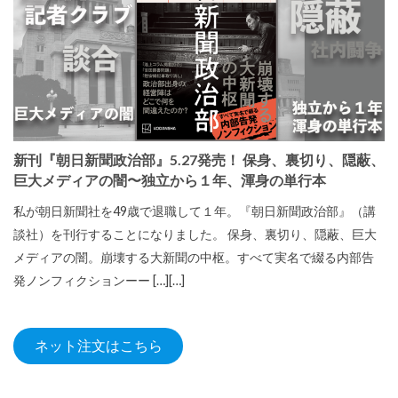
新刊『朝日新聞政治部』5.27発売！ 保身、裏切り、隠蔽、
巨大メディアの闇〜独立から１年、渾身の単行本
私が朝日新聞社を49歳で退職して１年。『朝日新聞政治部』（講
談社）を刊行することになりました。 保身、裏切り、隠蔽、巨大
メディアの闇。崩壊する大新聞の中枢。すべて実名で綴る内部告
発ノンフィクションーー […][…]
ネット注文はこちら