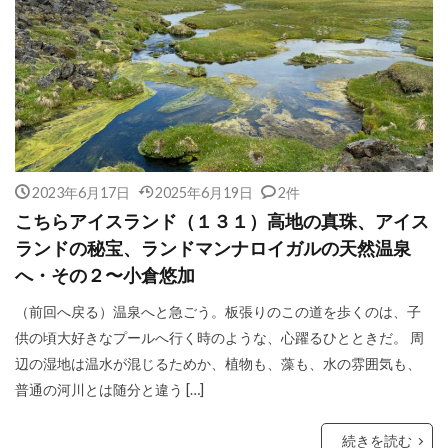
2023年6月17日
2025年6月19日
2件
こちらアイスランド（１３１）高地の真珠、アイス
ランドの秘宝、ランドマンナロイガルの天然温泉
へ・その２〜小倉悠加
（前回へ戻る）温泉へと急ごう。板張りのこの道を歩くのは、子
供の頃大好きなプールへ行く時のような、心躍るひとときだ。 周
辺の湿地は温水が混じるためか、植物も、藻も、水の雰囲気も、
普通の河川とは随分と違う […]
続きを読む