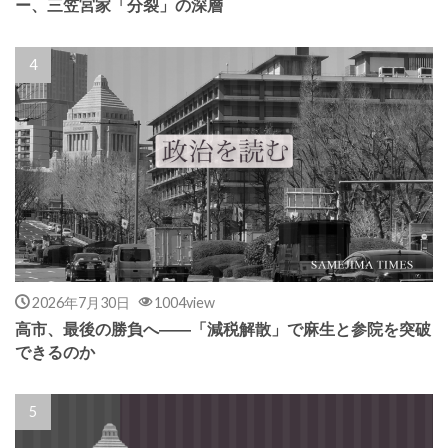
ー、三笠宮家「分裂」の深層
2026年7月30日
1004view
高市、最後の勝負へ――「減税解散」で麻生と参院を突破
できるのか