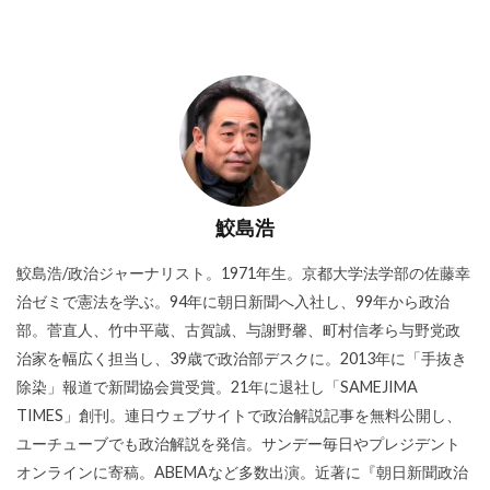
鮫島浩
鮫島浩/政治ジャーナリスト。1971年生。京都大学法学部の佐藤幸
治ゼミで憲法を学ぶ。94年に朝日新聞へ入社し、99年から政治
部。菅直人、竹中平蔵、古賀誠、与謝野馨、町村信孝ら与野党政
治家を幅広く担当し、39歳で政治部デスクに。2013年に「手抜き
除染」報道で新聞協会賞受賞。21年に退社し「SAMEJIMA
TIMES」創刊。連日ウェブサイトで政治解説記事を無料公開し、
ユーチューブでも政治解説を発信。サンデー毎日やプレジデント
オンラインに寄稿。ABEMAなど多数出演。近著に『朝日新聞政治