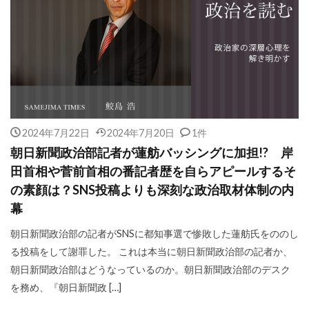
2024年7月22日
2024年7月20日
1件
朝日新聞政治部記者が蓮舫バッシングに加担!? 岸
田首相や菅前首相の番記者歴を自らアピールするそ
の素顔は？SNS投稿よりも深刻な政治取材体制の内
幕
朝日新聞政治部の記者がSNSに都知事選で惨敗した蓮舫氏をののし
る投稿をして謝罪した。 これは本当に朝日新聞政治部の記者か、
朝日新聞政治部はどうなっているのか。朝日新聞政治部のデスク
を務め、『朝日新聞政 […]