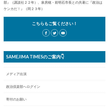
部』（講談社２２年）、泉房穂・前明石市長との共著に『政治は
ケンカだ！』（同２３年）
こちらもご覧ください！
SAMEJIMA TIMESのご案内👇
メディア出演
政治倶楽部へログイン
寄付のお願い