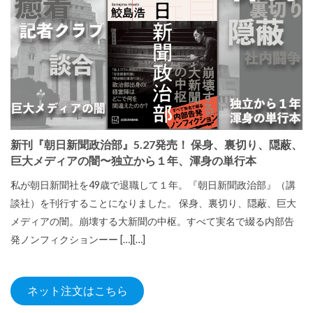
新刊『朝日新聞政治部』5.27発売！ 保身、裏切り、隠蔽、
巨大メディアの闇〜独立から１年、渾身の単行本
私が朝日新聞社を49歳で退職して１年。『朝日新聞政治部』（講
談社）を刊行することになりました。 保身、裏切り、隠蔽、巨大
メディアの闇。崩壊する大新聞の中枢。すべて実名で綴る内部告
発ノンフィクションーー […][…]
ネット注文はこちら