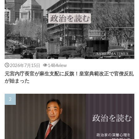
2026年7月15日
1484view
元宮内庁長官が麻生支配に反旗！皇室典範改正で官僚反乱
が始まった