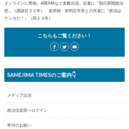
オンラインに寄稿。ABEMAなど多数出演。近著に『朝日新聞政治
部』（講談社２２年）、泉房穂・前明石市長との共著に『政治は
ケンカだ！』（同２３年）
こちらもご覧ください！
SAMEJIMA TIMESのご案内👇
メディア出演
政治倶楽部へログイン
寄付のお願い