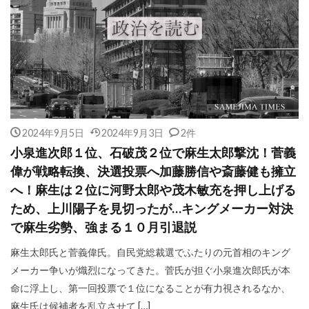
2024年9月5日
2024年9月3日
2件
小泉進次郎１位、石破茂２位で麻生太郎撃沈！菅義
偉が戦略転換、決選投票へ加藤勝信や斎藤健も擁立
へ！麻生は２位に河野太郎や茂木敏充を押し上げる
ため、上川陽子を見切ったが…キングメーカー対決
で麻生劣勢、強まる１０月引退説
麻生太郎氏と菅義偉氏。自民党総裁選でふたりの元首相のキング
メーカー争いが熾烈になってきた。菅氏が担ぐ小泉進次郎氏が本
命に浮上し、第一回投票で１位になることが有力視されるなか、
麻生氏は候補者を乱立させて […]