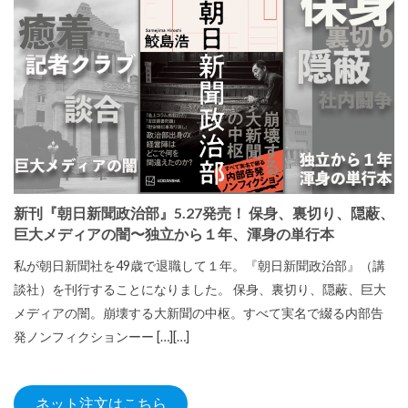
新刊『朝日新聞政治部』5.27発売！ 保身、裏切り、隠蔽、
巨大メディアの闇〜独立から１年、渾身の単行本
私が朝日新聞社を49歳で退職して１年。『朝日新聞政治部』（講
談社）を刊行することになりました。 保身、裏切り、隠蔽、巨大
メディアの闇。崩壊する大新聞の中枢。すべて実名で綴る内部告
発ノンフィクションーー […][…]
ネット注文はこちら