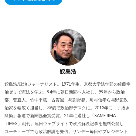
鮫島浩
鮫島浩/政治ジャーナリスト。1971年生。京都大学法学部の佐藤幸
治ゼミで憲法を学ぶ。94年に朝日新聞へ入社し、99年から政治
部。菅直人、竹中平蔵、古賀誠、与謝野馨、町村信孝ら与野党政
治家を幅広く担当し、39歳で政治部デスクに。2013年に「手抜き
除染」報道で新聞協会賞受賞。21年に退社し「SAMEJIMA
TIMES」創刊。連日ウェブサイトで政治解説記事を無料公開し、
ユーチューブでも政治解説を発信。サンデー毎日やプレジデント