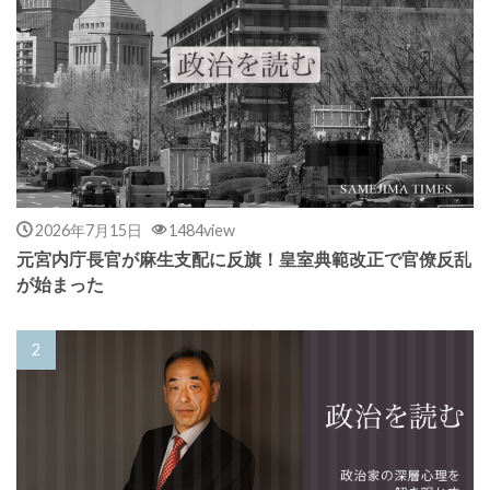
2026年7月15日
1484view
元宮内庁長官が麻生支配に反旗！皇室典範改正で官僚反乱
が始まった