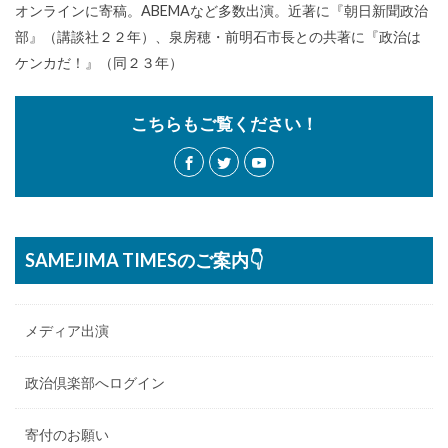
オンラインに寄稿。ABEMAなど多数出演。近著に『朝日新聞政治
部』（講談社２２年）、泉房穂・前明石市長との共著に『政治は
ケンカだ！』（同２３年）
こちらもご覧ください！
SAMEJIMA TIMESのご案内👇
メディア出演
政治倶楽部へログイン
寄付のお願い