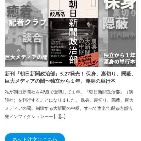
新刊『朝日新聞政治部』5.27発売！ 保身、裏切り、隠蔽、
巨大メディアの闇〜独立から１年、渾身の単行本
私が朝日新聞社を49歳で退職して１年。『朝日新聞政治部』（講
談社）を刊行することになりました。 保身、裏切り、隠蔽、巨大
メディアの闇。崩壊する大新聞の中枢。すべて実名で綴る内部告
発ノンフィクションーー […][…]
ネット注文はこちら