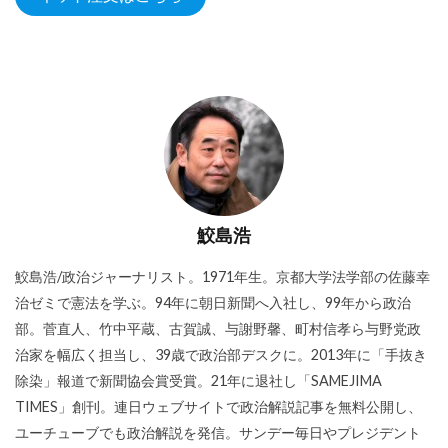
鮫島浩
鮫島浩/政治ジャーナリスト。1971年生。京都大学法学部の佐藤幸
治ゼミで憲法を学ぶ。94年に朝日新聞へ入社し、99年から政治
部。菅直人、竹中平蔵、古賀誠、与謝野馨、町村信孝ら与野党政
治家を幅広く担当し、39歳で政治部デスクに。2013年に「手抜き
除染」報道で新聞協会賞受賞。21年に退社し「SAMEJIMA
TIMES」創刊。連日ウェブサイトで政治解説記事を無料公開し、
ユーチューブでも政治解説を発信。サンデー毎日やプレジデント