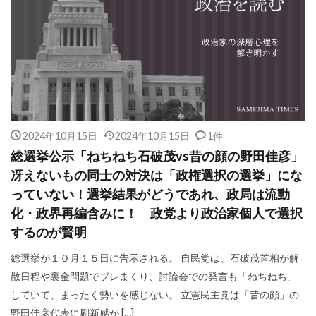
2024年10月15日
2024年10月15日
1件
総選挙公示「ねちねち石破茂vs昔の顔の野田佳彦」
冴えないもの同士の対決は「政権選択の選挙」にな
っていない！選挙結果がどうであれ、政局は流動
化・政界再編含みに！ 政党より政治家個人で選択
するのが賢明
総選挙が１０月１５日に告示される。 自民党は、石破茂首相が解
散日程や裏金問題でブレまくり、討論会での発言も「ねちねち」
していて、まったく勢いを感じない。 立憲民主党は「昔の顔」の
野田佳彦代表に刷新感が […]