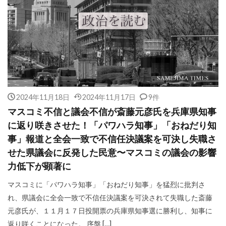
2024年11月18日
2024年11月17日
9件
マスコミ不信と議会不信が斎藤元彦氏を兵庫県知事
に返り咲きさせた！「パワハラ知事」「おねだり知
事」報道と全会一致で不信任決議案を可決し失職さ
せた県議会に反発した民意〜マスコミの議会の影響
力低下が顕著に
マスコミに「パワハラ知事」「おねだり知事」を猛烈に批判さ
れ、県議会に全会一致で不信任決議案を可決されて失職した斎藤
元彦氏が、１１月１７日投開票の兵庫県知事選に勝利し、知事に
返り咲くことになった。 序盤 […]