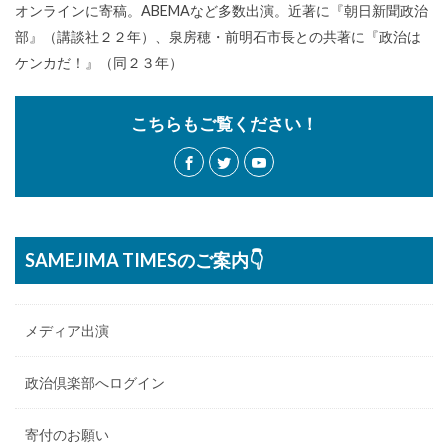
オンラインに寄稿。ABEMAなど多数出演。近著に『朝日新聞政治
部』（講談社２２年）、泉房穂・前明石市長との共著に『政治は
ケンカだ！』（同２３年）
こちらもご覧ください！
SAMEJIMA TIMESのご案内👇
メディア出演
政治倶楽部へログイン
寄付のお願い