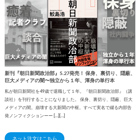
新刊『朝日新聞政治部』5.27発売！ 保身、裏切り、隠蔽、
巨大メディアの闇〜独立から１年、渾身の単行本
私が朝日新聞社を49歳で退職して１年。『朝日新聞政治部』（講
談社）を刊行することになりました。 保身、裏切り、隠蔽、巨大
メディアの闇。崩壊する大新聞の中枢。すべて実名で綴る内部告
発ノンフィクションーー […][…]
ネット注文はこちら