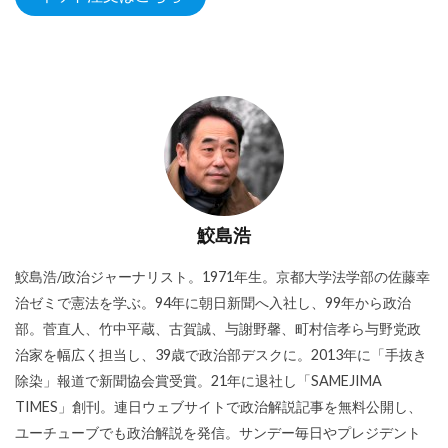
鮫島浩
鮫島浩/政治ジャーナリスト。1971年生。京都大学法学部の佐藤幸
治ゼミで憲法を学ぶ。94年に朝日新聞へ入社し、99年から政治
部。菅直人、竹中平蔵、古賀誠、与謝野馨、町村信孝ら与野党政
治家を幅広く担当し、39歳で政治部デスクに。2013年に「手抜き
除染」報道で新聞協会賞受賞。21年に退社し「SAMEJIMA
TIMES」創刊。連日ウェブサイトで政治解説記事を無料公開し、
ユーチューブでも政治解説を発信。サンデー毎日やプレジデント