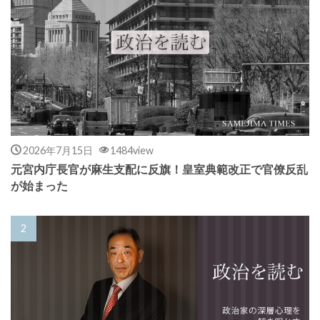
2026年7月15日
1484view
元宮内庁長官が麻生支配に反旗！皇室典範改正で官僚反乱
が始まった