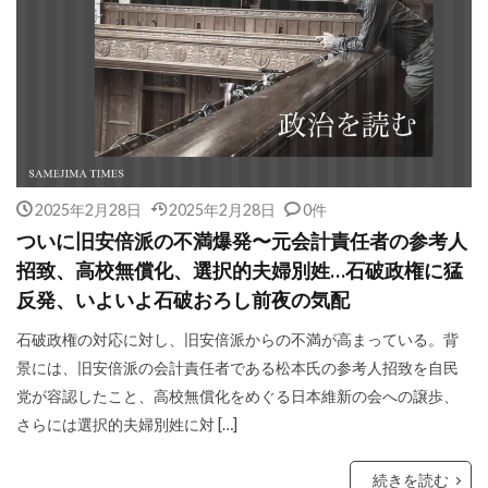
2025年2月28日
2025年2月28日
0件
ついに旧安倍派の不満爆発〜元会計責任者の参考人
招致、高校無償化、選択的夫婦別姓…石破政権に猛
反発、いよいよ石破おろし前夜の気配
石破政権の対応に対し、旧安倍派からの不満が高まっている。背
景には、旧安倍派の会計責任者である松本氏の参考人招致を自民
党が容認したこと、高校無償化をめぐる日本維新の会への譲歩、
さらには選択的夫婦別姓に対 […]
続きを読む