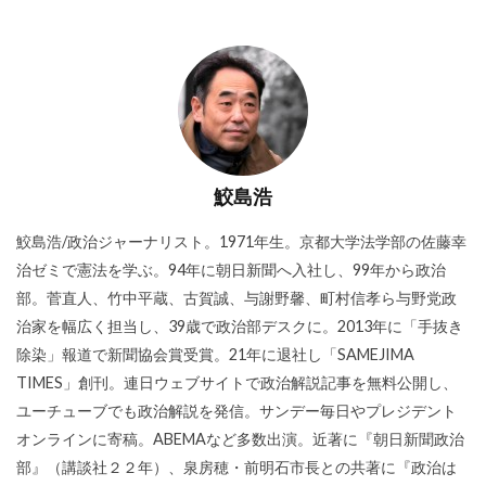
鮫島浩
鮫島浩/政治ジャーナリスト。1971年生。京都大学法学部の佐藤幸
治ゼミで憲法を学ぶ。94年に朝日新聞へ入社し、99年から政治
部。菅直人、竹中平蔵、古賀誠、与謝野馨、町村信孝ら与野党政
治家を幅広く担当し、39歳で政治部デスクに。2013年に「手抜き
除染」報道で新聞協会賞受賞。21年に退社し「SAMEJIMA
TIMES」創刊。連日ウェブサイトで政治解説記事を無料公開し、
ユーチューブでも政治解説を発信。サンデー毎日やプレジデント
オンラインに寄稿。ABEMAなど多数出演。近著に『朝日新聞政治
部』（講談社２２年）、泉房穂・前明石市長との共著に『政治は