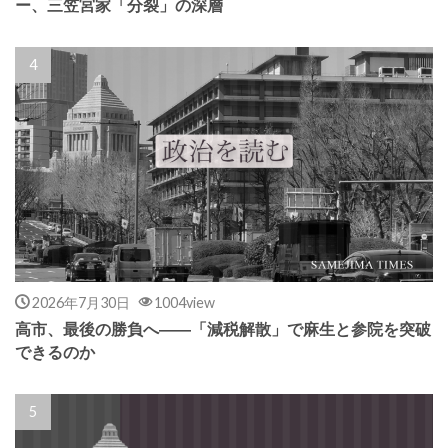
ー、三笠宮家「分裂」の深層
2026年7月30日
1004view
高市、最後の勝負へ――「減税解散」で麻生と参院を突破
できるのか