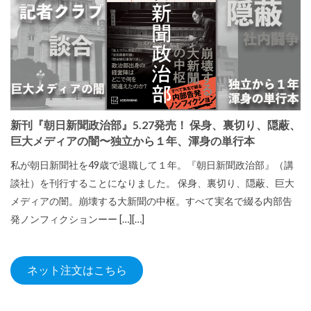
新刊『朝日新聞政治部』5.27発売！ 保身、裏切り、隠蔽、
巨大メディアの闇〜独立から１年、渾身の単行本
私が朝日新聞社を49歳で退職して１年。『朝日新聞政治部』（講
談社）を刊行することになりました。 保身、裏切り、隠蔽、巨大
メディアの闇。崩壊する大新聞の中枢。すべて実名で綴る内部告
発ノンフィクションーー […][…]
ネット注文はこちら