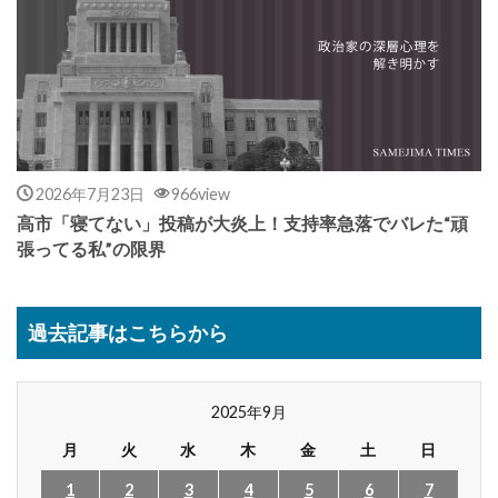
2026年7月23日
966view
高市「寝てない」投稿が大炎上！支持率急落でバレた“頑
張ってる私”の限界
過去記事はこちらから
2025年9月
月
火
水
木
金
土
日
1
2
3
4
5
6
7