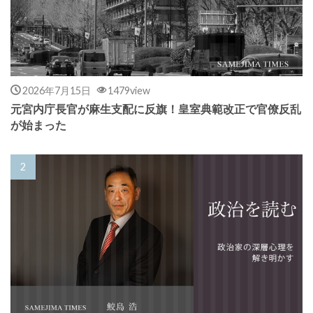
2026年7月15日
1479view
元宮内庁長官が麻生支配に反旗！皇室典範改正で官僚反乱
が始まった