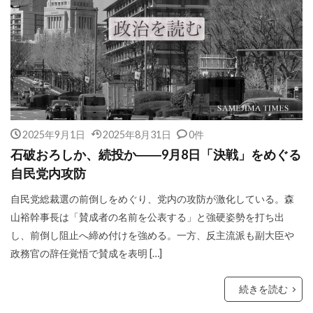
2025年9月1日
2025年8月31日
0件
石破おろしか、続投か――9月8日「決戦」をめぐる
自民党内攻防
自民党総裁選の前倒しをめぐり、党内の攻防が激化している。森
山裕幹事長は「賛成者の名前を公表する」と強硬姿勢を打ち出
し、前倒し阻止へ締め付けを強める。一方、反主流派も副大臣や
政務官の辞任覚悟で賛成を表明 […]
続きを読む