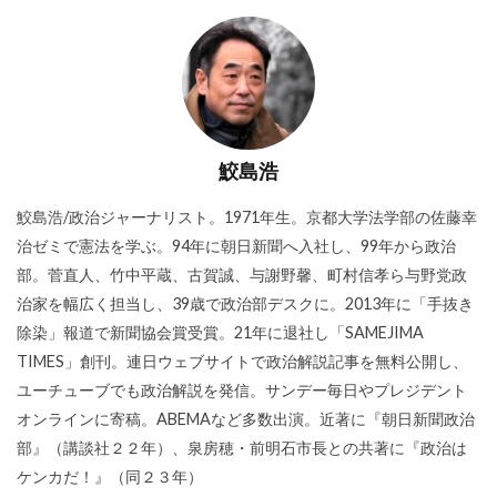
鮫島浩
鮫島浩/政治ジャーナリスト。1971年生。京都大学法学部の佐藤幸
治ゼミで憲法を学ぶ。94年に朝日新聞へ入社し、99年から政治
部。菅直人、竹中平蔵、古賀誠、与謝野馨、町村信孝ら与野党政
治家を幅広く担当し、39歳で政治部デスクに。2013年に「手抜き
除染」報道で新聞協会賞受賞。21年に退社し「SAMEJIMA
TIMES」創刊。連日ウェブサイトで政治解説記事を無料公開し、
ユーチューブでも政治解説を発信。サンデー毎日やプレジデント
オンラインに寄稿。ABEMAなど多数出演。近著に『朝日新聞政治
部』（講談社２２年）、泉房穂・前明石市長との共著に『政治は
ケンカだ！』（同２３年）