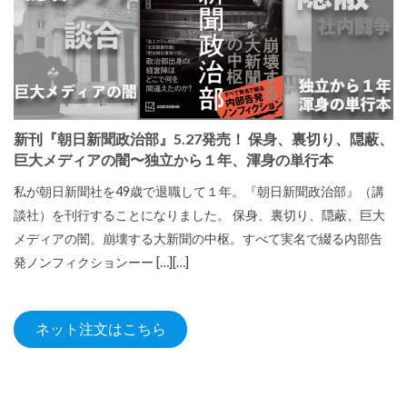
新刊『朝日新聞政治部』5.27発売！ 保身、裏切り、隠蔽、
巨大メディアの闇〜独立から１年、渾身の単行本
私が朝日新聞社を49歳で退職して１年。『朝日新聞政治部』（講
談社）を刊行することになりました。 保身、裏切り、隠蔽、巨大
メディアの闇。崩壊する大新聞の中枢。すべて実名で綴る内部告
発ノンフィクションーー […][…]
ネット注文はこちら