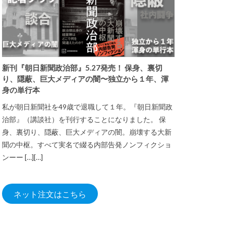
新刊『朝日新聞政治部』5.27発売！ 保身、裏切
り、隠蔽、巨大メディアの闇〜独立から１年、渾
身の単行本
私が朝日新聞社を49歳で退職して１年。『朝日新聞政
治部』（講談社）を刊行することになりました。 保
身、裏切り、隠蔽、巨大メディアの闇。崩壊する大新
聞の中枢。すべて実名で綴る内部告発ノンフィクショ
ンーー […][…]
ネット注文はこちら