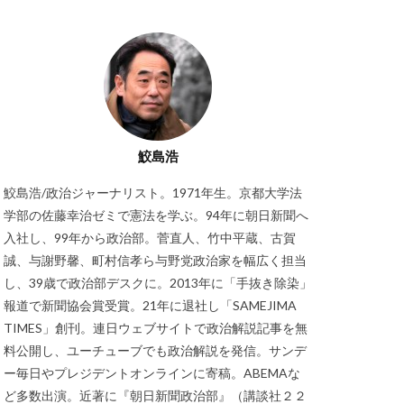
鮫島浩
鮫島浩/政治ジャーナリスト。1971年生。京都大学法
学部の佐藤幸治ゼミで憲法を学ぶ。94年に朝日新聞へ
入社し、99年から政治部。菅直人、竹中平蔵、古賀
誠、与謝野馨、町村信孝ら与野党政治家を幅広く担当
し、39歳で政治部デスクに。2013年に「手抜き除染」
報道で新聞協会賞受賞。21年に退社し「SAMEJIMA
TIMES」創刊。連日ウェブサイトで政治解説記事を無
料公開し、ユーチューブでも政治解説を発信。サンデ
ー毎日やプレジデントオンラインに寄稿。ABEMAな
ど多数出演。近著に『朝日新聞政治部』（講談社２２