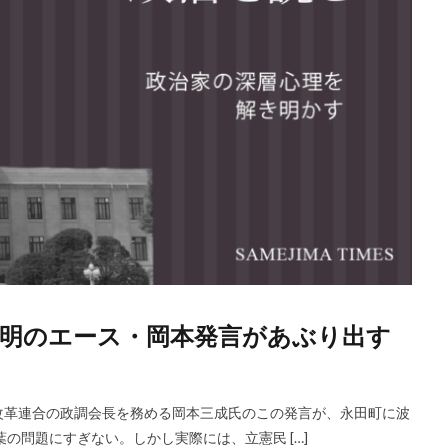
明のエース・岡本発言があぶり出す
改革連合の政調会長を務める岡本三成氏のこの発言が、永田町に波
の問題にすぎない。しかし実際には、立憲民 […]