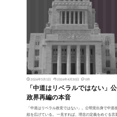
2026年5月1日
2026年4月30日
0件
「中道はリベラルではない」公
政界再編の本音
「中道はリベラル政党ではない」。公明党出身で中道
紋を広げている。 一見すれば、理念の定義をめぐる言葉