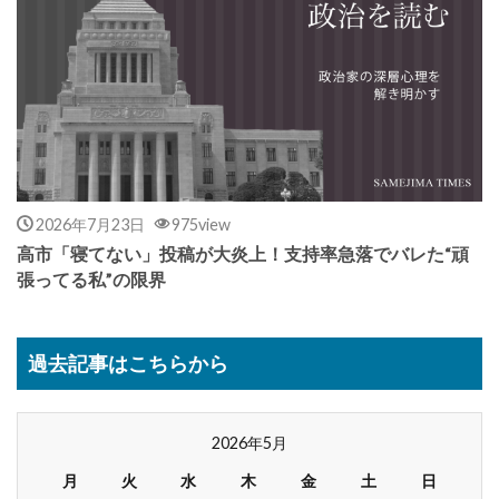
2026年7月23日
975view
高市「寝てない」投稿が大炎上！支持率急落でバレた“頑
張ってる私”の限界
過去記事はこちらから
2026年5月
月
火
水
木
金
土
日