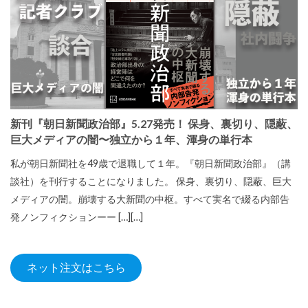
新刊『朝日新聞政治部』5.27発売！ 保身、裏切り、隠蔽、
巨大メディアの闇〜独立から１年、渾身の単行本
私が朝日新聞社を49歳で退職して１年。『朝日新聞政治部』（講
談社）を刊行することになりました。 保身、裏切り、隠蔽、巨大
メディアの闇。崩壊する大新聞の中枢。すべて実名で綴る内部告
発ノンフィクションーー […][…]
ネット注文はこちら