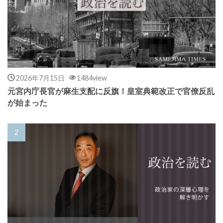
2026年7月15日
1484view
元宮内庁長官が麻生支配に反旗！皇室典範改正で官僚反乱
が始まった