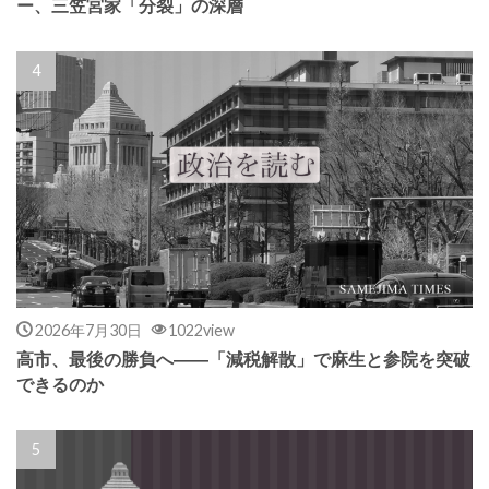
ー、三笠宮家「分裂」の深層
2026年7月30日
1022view
高市、最後の勝負へ――「減税解散」で麻生と参院を突破
できるのか