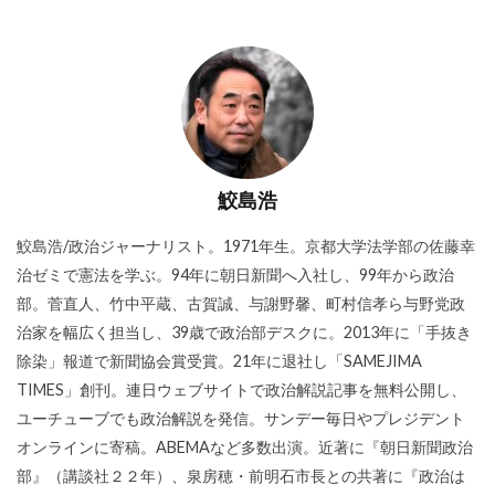
鮫島浩
鮫島浩/政治ジャーナリスト。1971年生。京都大学法学部の佐藤幸
治ゼミで憲法を学ぶ。94年に朝日新聞へ入社し、99年から政治
部。菅直人、竹中平蔵、古賀誠、与謝野馨、町村信孝ら与野党政
治家を幅広く担当し、39歳で政治部デスクに。2013年に「手抜き
除染」報道で新聞協会賞受賞。21年に退社し「SAMEJIMA
TIMES」創刊。連日ウェブサイトで政治解説記事を無料公開し、
ユーチューブでも政治解説を発信。サンデー毎日やプレジデント
オンラインに寄稿。ABEMAなど多数出演。近著に『朝日新聞政治
部』（講談社２２年）、泉房穂・前明石市長との共著に『政治は