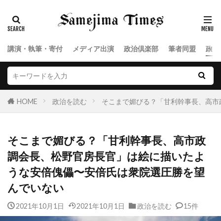
講演・執筆・寄付
メディア出演
政治倶楽部
筆者同盟
政治
HOME
政治を読む
そこまで媚びる？「甘利幹事長、高市
そこまで媚びる？「甘利幹事長、高市政
調会長、松野官房長官」は絵に描いたよ
うな安倍傀儡〜安倍氏は衆院選圧勝を望
んでいない
2021年10月1日
2021年10月1日
政治を読む
15件