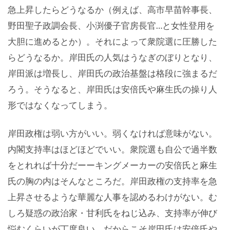
急上昇したらどうなるか（例えば、高市早苗幹事長、
野田聖子政調会長、小渕優子官房長官…と女性登用を
大胆に進めるとか）。それによって衆院選に圧勝した
らどうなるか。岸田氏の人気はうなぎのぼりとなり、
岸田派は増長し、岸田氏の政治基盤は格段に強まるだ
ろう。そうなると、岸田氏は安倍氏や麻生氏の操り人
形ではなくなってしまう。
岸田政権は弱い方がいい。弱くなければ意味がない。
内閣支持率はほどほどでいい。衆院選も自公で過半数
をとれれば十分だーーキングメーカーの安倍氏と麻生
氏の胸の内はそんなところだ。岸田政権の支持率を急
上昇させるような華麗な人事を認めるわけがない。む
しろ疑惑の政治家・甘利氏をねじ込み、支持率が伸び
悩むくらいが丁度良い。だからこそ岸田氏は安倍氏や