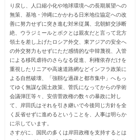
り戻し、人口縮小化や地球環境への長期展望への
無策、基地・沖縄にかかわる日米地位協定への改
善に努力せずに突き進む対米従属、北朝鮮交渉断
絶、ウラジミールとボクとは親友だと言って北方
領土を差し上げたロシア外交、東アジアの安全へ
の外交努力もせずにただ感情的な中韓蔑視、入管
による移民虐待のさらなる促進、利権依存だけを
重視したリニアや高速道路網などインフラ政策に
よる自然破壊、「強靱な過疎と都市集中」へもっ
てゆく無謀な国土政策、菅氏になってからの学術
会議弾圧等々、安倍菅政権の数々の暴政に対し
て、岸田氏はそれを引き継いで今後同じ方針を全
く反省せずに進めるということを、人事は明らか
に示しています。
さすがに、国民の多くは岸田政権を支持するとは