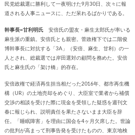
民党総裁選に勝利して一夜明けた9月30日、次々に報
道される人事ニュースに、ただ呆れるばかりである。
幹事長=甘利明氏
安倍氏の盟友・麻生太郎氏が率いる
麻生派の重鎮。安倍氏とも親密。菅政権下では二階俊
博幹事長に対抗する「3A」（安倍、麻生、甘利）の一
人とされ、総裁選では岸田選対の顧問を務めた。安倍
氏と麻生氏の「架け橋」的存在。
安倍政権で経済再生担当相だった2016年、都市再生機
構（UR）の土地売却をめぐり、大臣室で業者から補償
交渉の相談を受けた際に現金を受領した疑惑を週刊文
春に報じられ、説明責任を果たさないまま大臣を辞
任。「睡眠障害」を理由に国会を4ヶ月欠席した。世論
の批判が高まって刑事告発を受けたものの、東京地検