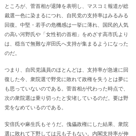
ところが、菅首相が退陣を表明し、マスコミ報道が総
裁選一色に染まるにつれ、自民党の支持率はみるみる
回復。中堅・若手の危機感は一挙に薄れ、国民的人気
の高い河野氏や「女性初の首相」をめざす高市氏より
は、穏当で無難な岸田氏へ支持が集まるようになった
のだ。
つまり、自民党議員のほとんどは、支持率が急速に回
復した今、衆院選で野党に敗れて政権を失うとは夢に
も思っていないのである。菅首相が代わった時点で、
次の衆院選は乗り切ったと安堵しているのだ。要は野
党をなめているのである。
安倍氏や麻生氏もそうだ。傀儡政権にした結果、衆院
選に敗れて下野しては元も子もない。内閣支持率が伸