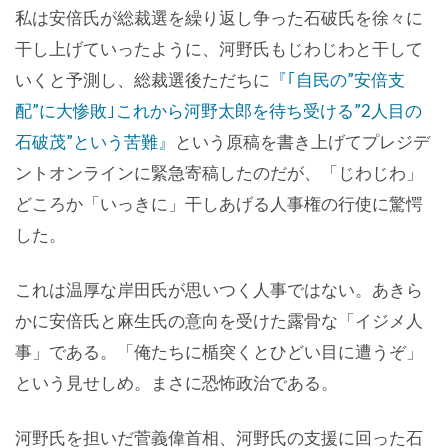
私は安倍氏が総裁選を繰り返し争った石破氏を徐々に
干し上げていったように、河野氏もじわじわと干して
いくと予測し、総裁選後ただちに
『｢自民の”安倍支
配”に大惨敗｣これから河野太郎を待ち受ける”2人目の
石破茂”という苦難』
という原稿を書き上げてプレジデ
ントオンラインに緊急寄稿したのだが、「じわじわ」
どころか「いっきに」干しあげる人事権の行使に驚愕
した。
これは温厚な岸田氏が思いつく人事ではない。あきら
かに安倍氏と麻生氏の意向を受けた露骨な「イジメ人
事」である。「俺たちに楯突くとひどい目に遭うぞ」
という見せしめ。まさに恐怖政治である。
河野氏を担いだ菅義偉首相、河野氏の支援に回った石