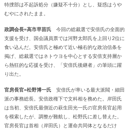
特捜部は不起訴処分（嫌疑不十分）とし、疑惑はうや
むやにされたまま。
政調会長=高市早苗氏
今回の総裁選で安倍氏の全面的
支援を受け、国会議員票では河野太郎氏を上回り2位に
食い込んだ。安倍氏と極めて近い極右的な政治信条を
掲げ、総裁選ではネトウヨを中心とする安倍支持層か
ら熱狂的な応援を受け、「安倍氏後継者」の筆頭に躍
り出た。
官房長官=松野博一氏
安倍氏が率いる最大派閥・細田
派の事務総長。安倍政権下で文科相を務めた。岸田氏
は当初、安倍氏最側近の萩生田光一氏の官房長官起用
を模索したが、調整が難航し、松野氏に差し替えた。
官房長官は首相（岸田氏）と運命共同体となるだけ