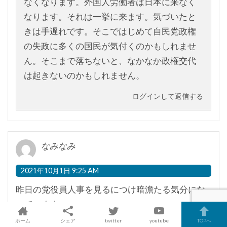
なくなります。外国人労働者は日本に来なく
なります。それは一挙に来ます。気づいたと
きは手遅れです。そこではじめて自民党政権
の失政に多くの国民が気付くのかもしれませ
ん。そこまで落ちないと、なかなか政権交代
は起きないのかもしれません。
ログインして返信する
なみなみ
2021年10月1日 9:25 AM
昨日の党役員人事を見るにつけ暗澹たる気分にな
っています。
ここまで３A包囲網があからさまである事が弱い岸
ホーム
シェア
twitter
youtube
TOPへ