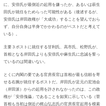
に、安倍氏が最側近の起用を嫌ったか、あるいは萩生
田氏が就任をためらった可能性がある（後述するが、
安倍氏は岸田政権が「大成功」することを望んでおら
ず、自分自身は半身でかかわるのがベストだと考えて
いる）。
主要３ポストに就任する甘利氏、高市氏、松野氏が、
首相となる岸田氏よりも安倍氏や麻生氏に忠誠を誓っ
ているのは間違いない。
とくに内閣の要である官房長官は首相が最も信頼を寄
せる右腕が就任するポストだ。岸田氏が足元の宏池会
（岸田派）からの起用を許されなかったのは、この政
権が「安倍傀儡」であることを如実に示している（菅
首相も当初は側近の梶山弘志氏の官房長官起用を模索