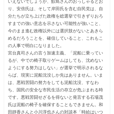
いえないでしょうが、鮫島さんのおっしゃるとお
り、安倍氏は、そして岸田氏を含む自民党は、自
分たちが立ち上げた政権を総選挙で引きずりおろ
すまでの強い意志を示さない可能性が強いこと、
今のまま進む政権以外には選択肢がないとあきら
めるだろうことを、確信していること、これもこ
の人事で明白になりました。
宮台真司さんの言う加速主義、「泥船に乗ってい
るが、中での椅子取りゲームはしても、沈めない
ようにする努力はしない」が選挙で明示されるな
らば、現実に泥船沈没しか先はありません。いま
は、悪戦苦闘の努力をしても泥船沈没、すなわ
ち、国民の安全な市民生活の存立が危ぶまれる時
です。悪戦苦闘せざるを得ないと発言する石場茂
氏は泥船の椅子を確保することもできません。和
田靜香さんと小川淳也さんの対談本「時給はいつ