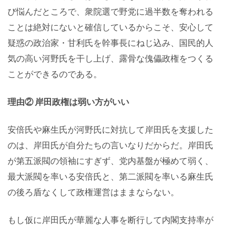
び悩んだところで、衆院選で野党に過半数を奪われる
ことは絶対にないと確信しているからこそ、安心して
疑惑の政治家・甘利氏を幹事長にねじ込み、国民的人
気の高い河野氏を干し上げ、露骨な傀儡政権をつくる
ことができるのである。
理由② 岸田政権は弱い方がいい
安倍氏や麻生氏が河野氏に対抗して岸田氏を支援した
のは、岸田氏が自分たちの言いなりだからだ。岸田氏
が第五派閥の領袖にすぎず、党内基盤が極めて弱く、
最大派閥を率いる安倍氏と、第二派閥を率いる麻生氏
の後ろ盾なくして政権運営はままならない。
もし仮に岸田氏が華麗な人事を断行して内閣支持率が