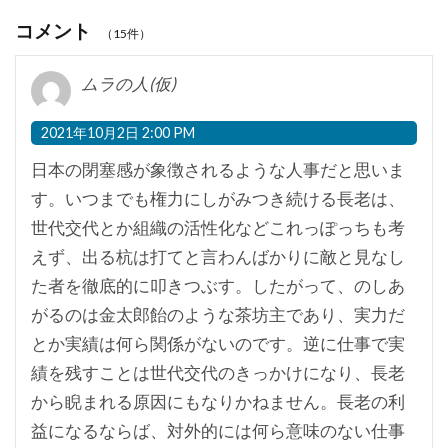
コメント
（15件）
ムラの人(仮)
2021年10月2日 2:00 PM
日本の閉塞感が象徴されるような人事だと思いま
す。いつまでも権力にしがみつき続ける長老は、
世代交代とか組織の活性化などこれっぽっちも考
えず、出る杭は打てと言わんばかりに敵と見なし
た者を徹底的に叩きつぶす。したがって、のしあ
がるのは金太郎飴のような茶坊主であり、実力だ
とか実績は何ら関係がないのです。逆に仕事で実
績を残すことは世代交代のきっかけになり、長老
から睨まれる原因にもなりかねません。長老の利
益になるならば、対外的には何ら意味のない仕事