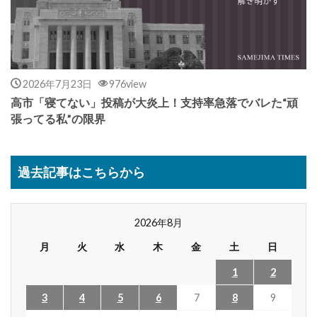
2026年7月23日
976view
高市「寝てない」投稿が大炎上！支持率急落でバレた“頑
張ってる私”の限界
過去記事はこちらから
2026年8月
月
火
水
木
金
土
日
1
2
3
4
5
6
7
8
9