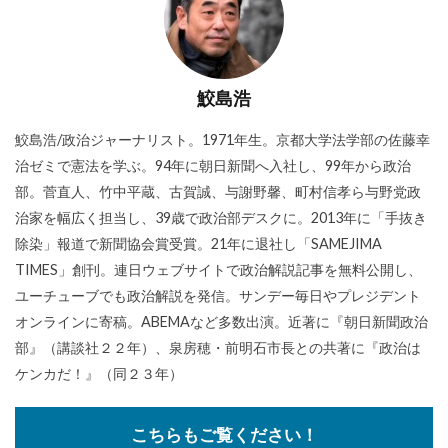
鮫島浩
鮫島浩/政治ジャーナリスト。1971年生。京都大学法学部の佐藤幸
治ゼミで憲法を学ぶ。94年に朝日新聞へ入社し、99年から政治
部。菅直人、竹中平蔵、古賀誠、与謝野馨、町村信孝ら与野党政
治家を幅広く担当し、39歳で政治部デスクに。2013年に「手抜き
除染」報道で新聞協会賞受賞。21年に退社し「SAMEJIMA
TIMES」創刊。連日ウェブサイトで政治解説記事を無料公開し、
ユーチューブでも政治解説を発信。サンデー毎日やプレジデント
オンラインに寄稿。ABEMAなど多数出演。近著に『朝日新聞政治
部』（講談社２２年）、泉房穂・前明石市長との共著に『政治は
ケンカだ！』（同２３年）
こちらもご覧ください！