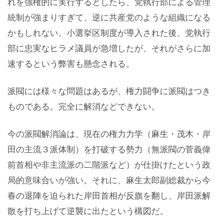
れを強権的に実行するとしたら、党執行部による管理
統制が強まりすぎて、逆に共産党のような組織になる
かもしれない。小選挙区制度が導入された後、党執行
部に忠実なヒラメ議員が急増したが、それがさらに加
速するという弊害も懸念される。
派閥には様々な問題はあるが、権力闘争に派閥はつき
ものである。完全に解消などできない。
今の派閥解消論は、現在の権力力学（麻生・茂木・岸
田の主流３派体制）を打破する勢力（無派閥の菅義偉
前首相や非主流派の二階派など）が仕掛けたという政
局的意味合いが強い。それに、麻生太郎副総裁から今
春の退陣を迫られた岸田首相が反旗を翻し、岸田派解
散を打ち上げて逆襲に出たという構図だ。