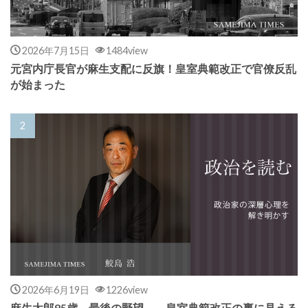
2026年7月15日
1484view
元宮内庁長官が麻生支配に反旗！皇室典範改正で官僚反乱
が始まった
2026年6月19日
1226view
麻生太郎85歳、最後の野望――皇室典範改正の裏に見える