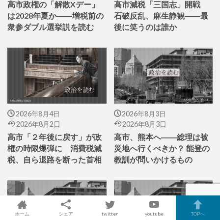
高市政権の「解散Xデー」
高市減税「三国志」開戦
は2028年夏か――増税前の
石破反乱、麻生静観――最
衆参ダブル選挙説を読む
後に笑うのは誰か
2026年8月4日
2026年8月3日
2026年8月2日
2026年8月3日
高市「２年後に戻す」が政
高市、熊本へ――総理は被
権の時限爆弾に 消費税減
災地へ行くべきか？ 能登の
税、自ら退路を断った首相
教訓が問いかけるもの
ホーム
シェア
twitter
youtube
TOPへ