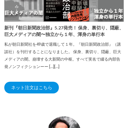
新刊『朝日新聞政治部』5.27発売！ 保身、裏切り、隠蔽、
巨大メディアの闇〜独立から１年、渾身の単行本
私が朝日新聞社を49歳で退職して１年。『朝日新聞政治部』（講
談社）を刊行することになりました。 保身、裏切り、隠蔽、巨大
メディアの闇。崩壊する大新聞の中枢。すべて実名で綴る内部告
発ノンフィクションーー […][…]
ネット注文はこちら