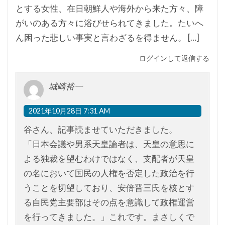
とする女性、在日朝鮮人や海外から来た方々、障
がいのある方々に浴びせられてきました。たいへ
ん困った悲しい事実と言わざるを得ません。 […]
ログインして返信する
城崎裕一
2021年10月28日 7:31 AM
谷さん、記事読ませていただきました。
「日本会議や男系天皇論者は、天皇の意思に
よる独裁を望むわけではなく、支配者が天皇
の名において国民の人権を否定した政治を行
うことを切望しており、安倍晋三氏を核とす
る自民党主要部はその点を意識して政権運営
を行ってきました。」これです。まさしくで