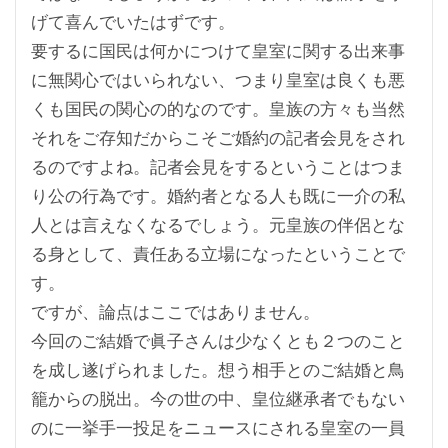
げて喜んでいたはずです。
要するに国民は何かにつけて皇室に関する出来事
に無関心ではいられない、つまり皇室は良くも悪
くも国民の関心の的なのです。皇族の方々も当然
それをご存知だからこそご婚約の記者会見をされ
るのですよね。記者会見をするということはつま
り公の行為です。婚約者となる人も既に一介の私
人とは言えなくなるでしょう。元皇族の伴侶とな
る身として、責任ある立場になったということで
す。
ですが、論点はここではありません。
今回のご結婚で眞子さんは少なくとも２つのこと
を成し遂げられました。想う相手とのご結婚と鳥
籠からの脱出。今の世の中、皇位継承者でもない
のに一挙手一投足をニュースにされる皇室の一員