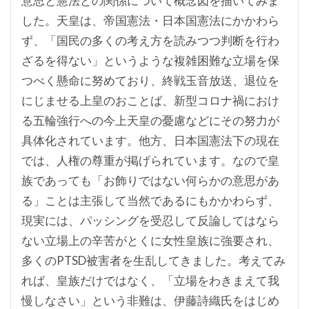
意思と憲法との関係について概念図を描いてみま
した。天皇は、帝国憲法・日本国憲法にかかわら
ず、「国民の多くの考え方を読みつつ判断を行わ
ざるを得ない」というような複雑困難な立場を保
つべく懸命に努めており、終戦玉音放送、退位を
にじませる上皇のおことば、新型コロナ禍におけ
る五輪強行への今上天皇の憂慮などにその努力が
具体化されています。他方、日本国憲法下の現在
では、人権の尊重が掲げられています。なので皇
族であっても「お飾りではない何らかの意思があ
る」ことは主張して当然であるにもかかわらず、
現実には、パッシングを受忍して反論してはなら
ない立場上の辛苦がとくに女性皇族に強要され、
多くのPTSD被害者を生乱してきました。考えてみ
れば、皇族だけではなく、「立場をわきまえて我
慢しなさい」という非難は、伊藤詩織氏をはじめ