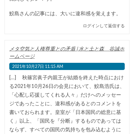
鮫島さんの記事には、大いに違和感を覚えます。
ログインして返信する
メタ空気と人権尊重との矛盾 | 水と土と森 谷誠ホ
ームページ
2021年10月27日 11:15 AM
[…] 秋篠宮眞子内親王が結婚を終えた時点におけ
る2021年10月26日の会見において、鮫島浩氏は、
「心配し応援してくれる人々」だけへのメッセー
ジであったことに、違和感があるとのコメントを
書いておられます。皇室が「日本国民の総意に基
く」以上、「国民を『分断』するものであっては
ならず、すべての国民の気持ちを包み込むように