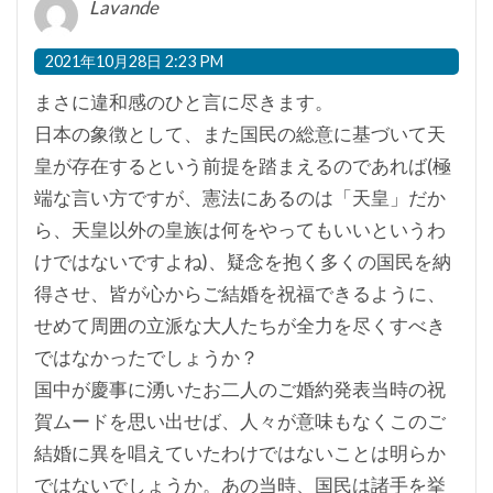
Lavande
2021年10月28日 2:23 PM
まさに違和感のひと言に尽きます。
日本の象徴として、また国民の総意に基づいて天
皇が存在するという前提を踏まえるのであれば(極
端な言い方ですが、憲法にあるのは「天皇」だか
ら、天皇以外の皇族は何をやってもいいというわ
けではないですよね)、疑念を抱く多くの国民を納
得させ、皆が心からご結婚を祝福できるように、
せめて周囲の立派な大人たちが全力を尽くすべき
ではなかったでしょうか？
国中が慶事に湧いたお二人のご婚約発表当時の祝
賀ムードを思い出せば、人々が意味もなくこのご
結婚に異を唱えていたわけではないことは明らか
ではないでしょうか。あの当時、国民は諸手を挙