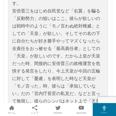
す。
安倍晋三をはじめ自民党など「右翼」を騙る
「反動勢力」の狙いはここ。彼らが欲しいの
は戦時中のように「モノ言わぬ絶対権威」と
しての「天皇」が欲しい、そしてその名の下
に自分たちが好き勝手やってマズくなったら
全責任をおっ被せる「最高責任者」としての
「天皇」が欲しいのです。だから上皇が天皇
だった時、間接的に安倍晋三の政権運営を危
惧する発言をしたり、今上天皇が今回の五輪
に対して「憂慮」を表明した時など天皇が
「モノ言った」時、彼らは「承知していな
い」だの「宮内庁長官の私見だ」などと言っ
て無視し、彼らのシンパはネット上で「天皇
は反日」「天皇は左翼」などと騒ぐ。
ホーム
シェア
twitter
youtube
TOPへ
だいたい「日本国の象徴」であり、旧憲法下