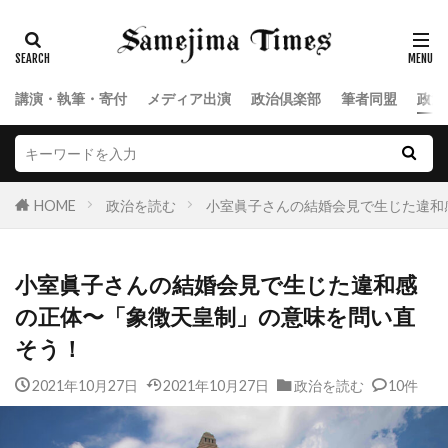
講演・執筆・寄付
メディア出演
政治倶楽部
筆者同盟
政治
HOME
政治を読む
小室眞子さんの結婚会見で生じた違和
小室眞子さんの結婚会見で生じた違和感
の正体〜「象徴天皇制」の意味を問い直
そう！
2021年10月27日
2021年10月27日
政治を読む
10件