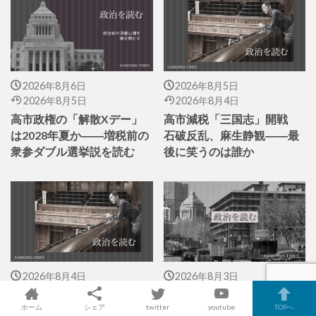
2026年8月6日
2026年8月5日
2026年8月5日
2026年8月4日
高市政権の「解散Xデー」
高市減税「三国志」開戦
は2028年夏か――増税前の
石破反乱、麻生静観――最
衆参ダブル選挙説を読む
後に笑うのは誰か
2026年8月4日
2026年8月3日
2026年8月2日
2026年8月3日
ホーム
シェア
twitter
youtube
TOPへ
高市「２年後に戻す」が政
高市、熊本へ――総理は被