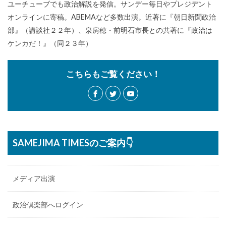
ユーチューブでも政治解説を発信。サンデー毎日やプレジデント
オンラインに寄稿。ABEMAなど多数出演。近著に『朝日新聞政治
部』（講談社２２年）、泉房穂・前明石市長との共著に『政治は
ケンカだ！』（同２３年）
こちらもご覧ください！
SAMEJIMA TIMESのご案内👇
メディア出演
政治倶楽部へログイン