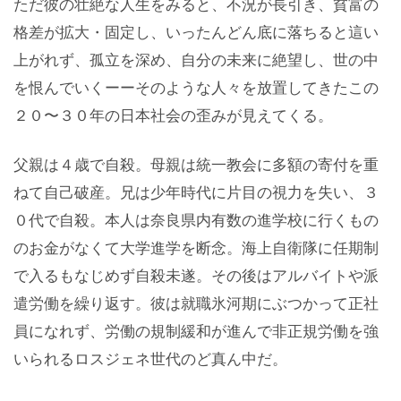
ただ彼の壮絶な人生をみると、不況が長引き、貧富の
格差が拡大・固定し、いったんどん底に落ちると這い
上がれず、孤立を深め、自分の未来に絶望し、世の中
を恨んでいくーーそのような人々を放置してきたこの
２０〜３０年の日本社会の歪みが見えてくる。
父親は４歳で自殺。母親は統一教会に多額の寄付を重
ねて自己破産。兄は少年時代に片目の視力を失い、３
０代で自殺。本人は奈良県内有数の進学校に行くもの
のお金がなくて大学進学を断念。海上自衛隊に任期制
で入るもなじめず自殺未遂。その後はアルバイトや派
遣労働を繰り返す。彼は就職氷河期にぶつかって正社
員になれず、労働の規制緩和が進んで非正規労働を強
いられるロスジェネ世代のど真ん中だ。