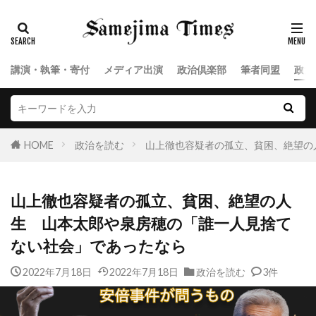
講演・執筆・寄付
メディア出演
政治倶楽部
筆者同盟
政治
HOME
政治を読む
山上徹也容疑者の孤立、貧困、絶望の
山上徹也容疑者の孤立、貧困、絶望の人
生 山本太郎や泉房穂の「誰一人見捨て
ない社会」であったなら
2022年7月18日
2022年7月18日
政治を読む
3件