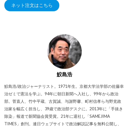
ネット注文はこちら
鮫島浩
鮫島浩/政治ジャーナリスト。1971年生。京都大学法学部の佐藤幸
治ゼミで憲法を学ぶ。94年に朝日新聞へ入社し、99年から政治
部。菅直人、竹中平蔵、古賀誠、与謝野馨、町村信孝ら与野党政
治家を幅広く担当し、39歳で政治部デスクに。2013年に「手抜き
除染」報道で新聞協会賞受賞。21年に退社し「SAMEJIMA
TIMES」創刊。連日ウェブサイトで政治解説記事を無料公開し、