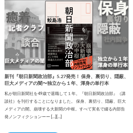
新刊『朝日新聞政治部』5.27発売！ 保身、裏切り、隠蔽、
巨大メディアの闇〜独立から１年、渾身の単行本
私が朝日新聞社を49歳で退職して１年。『朝日新聞政治部』（講
談社）を刊行することになりました。 保身、裏切り、隠蔽、巨大
メディアの闇。崩壊する大新聞の中枢。すべて実名で綴る内部告
発ノンフィクションーー […][…]