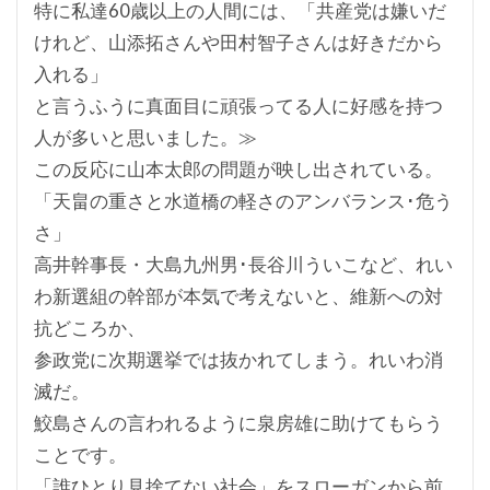
特に私達60歳以上の人間には、「共産党は嫌いだ
けれど、山添拓さんや田村智子さんは好きだから
入れる」
と言うふうに真面目に頑張ってる人に好感を持つ
人が多いと思いました。≫
この反応に山本太郎の問題が映し出されている。
「天畠の重さと水道橋の軽さのアンバランス･危う
さ」
高井幹事長・大島九州男･長谷川ういこなど、れい
わ新選組の幹部が本気で考えないと、維新への対
抗どころか、
参政党に次期選挙では抜かれてしまう。れいわ消
滅だ。
鮫島さんの言われるように泉房雄に助けてもらう
ことです。
「誰ひとり見捨てない社会」をスローガンから前