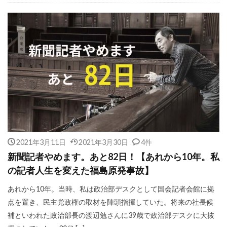
2021年3月11日
2021年3月30日
4件
新聞記者やめます。あと82日！【あれから10年。私
の記者人生を変えた福島原発事故】
あれから10年。当時、私は政治部デスクとして国会記者会館に拠
点を置き、民主党政権の取材を陣頭指揮していた。将来の社長候
補といわれた政治部長の渡辺勉さんに39歳で政治部デスクに大抜