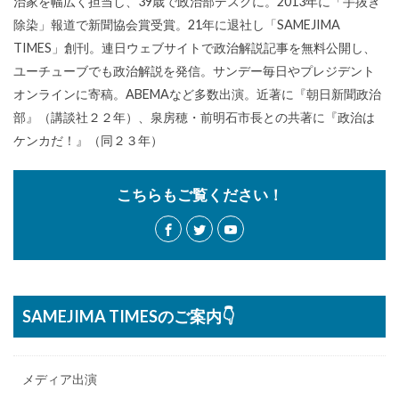
治家を幅広く担当し、39歳で政治部デスクに。2013年に「手抜き
除染」報道で新聞協会賞受賞。21年に退社し「SAMEJIMA
TIMES」創刊。連日ウェブサイトで政治解説記事を無料公開し、
ユーチューブでも政治解説を発信。サンデー毎日やプレジデント
オンラインに寄稿。ABEMAなど多数出演。近著に『朝日新聞政治
部』（講談社２２年）、泉房穂・前明石市長との共著に『政治は
ケンカだ！』（同２３年）
こちらもご覧ください！
SAMEJIMA TIMESのご案内👇
メディア出演