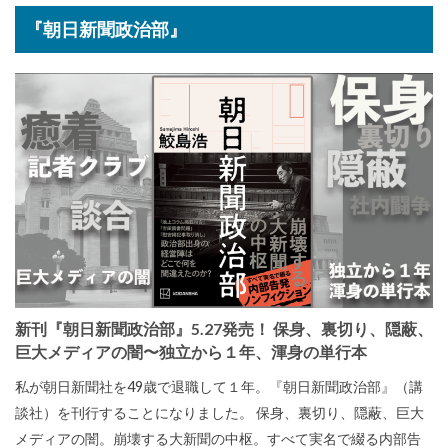
『朝日新聞政治部』
新刊『朝日新聞政治部』5.27発売！ 保身、裏切り、隠蔽、
巨大メディアの闇〜独立から１年、渾身の単行本
私が朝日新聞社を49歳で退職して１年。『朝日新聞政治部』（講
談社）を刊行することになりました。 保身、裏切り、隠蔽、巨大
メディアの闇。崩壊する大新聞の中枢。すべて実名で綴る内部告