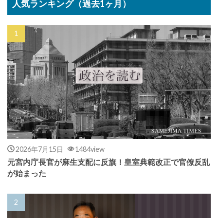
人気ランキング（過去1ヶ月）
2026年7月15日
1484view
元宮内庁長官が麻生支配に反旗！皇室典範改正で官僚反乱
が始まった