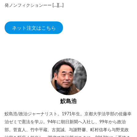
発ノンフィクションーー […][…]
ネット注文はこちら
鮫島浩
鮫島浩/政治ジャーナリスト。1971年生。京都大学法学部の佐藤幸
治ゼミで憲法を学ぶ。94年に朝日新聞へ入社し、99年から政治
部。菅直人、竹中平蔵、古賀誠、与謝野馨、町村信孝ら与野党政