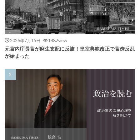
2026年7月15日
1482view
元宮内庁長官が麻生支配に反旗！皇室典範改正で官僚反乱
が始まった