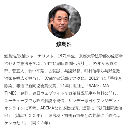
鮫島浩
鮫島浩/政治ジャーナリスト。1971年生。京都大学法学部の佐藤幸
治ゼミで憲法を学ぶ。94年に朝日新聞へ入社し、99年から政治
部。菅直人、竹中平蔵、古賀誠、与謝野馨、町村信孝ら与野党政
治家を幅広く担当し、39歳で政治部デスクに。2013年に「手抜き
除染」報道で新聞協会賞受賞。21年に退社し「SAMEJIMA
TIMES」創刊。連日ウェブサイトで政治解説記事を無料公開し、
ユーチューブでも政治解説を発信。サンデー毎日やプレジデント
オンラインに寄稿。ABEMAなど多数出演。近著に『朝日新聞政治
部』（講談社２２年）、泉房穂・前明石市長との共著に『政治は
ケンカだ！』（同２３年）