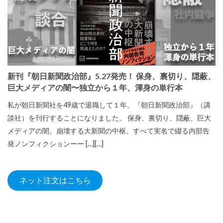
新刊『朝日新聞政治部』5.27発売！ 保身、裏切り、隠蔽、
巨大メディアの闇〜独立から１年、渾身の単行本
私が朝日新聞社を49歳で退職して１年。『朝日新聞政治部』（講
談社）を刊行することになりました。 保身、裏切り、隠蔽、巨大
メディアの闇。崩壊する大新聞の中枢。すべて実名で綴る内部告
発ノンフィクションーー […][…]
ネット注文はこちら