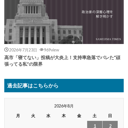
2026年7月23日
969view
高市「寝てない」投稿が大炎上！支持率急落でバレた“頑
張ってる私”の限界
過去記事はこちらから
2026年8月
月
火
水
木
金
土
日
1
2