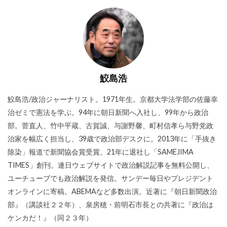
鮫島浩
鮫島浩/政治ジャーナリスト。1971年生。京都大学法学部の佐藤幸
治ゼミで憲法を学ぶ。94年に朝日新聞へ入社し、99年から政治
部。菅直人、竹中平蔵、古賀誠、与謝野馨、町村信孝ら与野党政
治家を幅広く担当し、39歳で政治部デスクに。2013年に「手抜き
除染」報道で新聞協会賞受賞。21年に退社し「SAMEJIMA
TIMES」創刊。連日ウェブサイトで政治解説記事を無料公開し、
ユーチューブでも政治解説を発信。サンデー毎日やプレジデント
オンラインに寄稿。ABEMAなど多数出演。近著に『朝日新聞政治
部』（講談社２２年）、泉房穂・前明石市長との共著に『政治は
ケンカだ！』（同２３年）