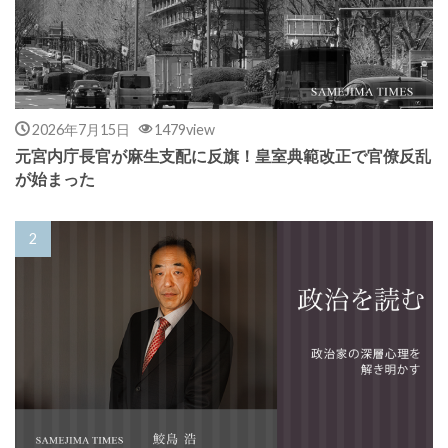
2026年7月15日
1479view
元宮内庁長官が麻生支配に反旗！皇室典範改正で官僚反乱
が始まった