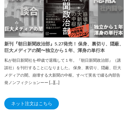
新刊『朝日新聞政治部』5.27発売！ 保身、裏切り、隠蔽、
巨大メディアの闇〜独立から１年、渾身の単行本
私が朝日新聞社を49歳で退職して１年。『朝日新聞政治部』（講
談社）を刊行することになりました。 保身、裏切り、隠蔽、巨大
メディアの闇。崩壊する大新聞の中枢。すべて実名で綴る内部告
発ノンフィクションーー […][…]
ネット注文はこちら