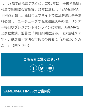
し、39歳で政治部デスクに。2013年に「手抜き除染」
報道で新聞協会賞受賞。21年に退社し「SAMEJIMA
TIMES」創刊。連日ウェブサイトで政治解説記事を無
料公開し、ユーチューブでも政治解説を発信。サンデ
ー毎日やプレジデントオンラインに寄稿。ABEMAな
ど多数出演。近著に『朝日新聞政治部』（講談社２２
年）、泉房穂・前明石市長との共著に『政治はケンカ
だ！』（同２３年）
こちらもご覧ください！
SAMEJIMA TIMESのご案内👇