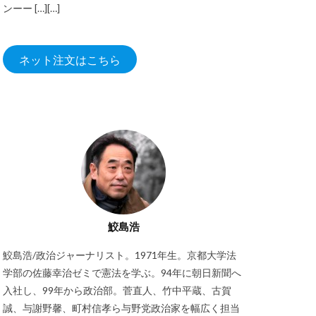
ンーー […][…]
ネット注文はこちら
鮫島浩
鮫島浩/政治ジャーナリスト。1971年生。京都大学法
学部の佐藤幸治ゼミで憲法を学ぶ。94年に朝日新聞へ
入社し、99年から政治部。菅直人、竹中平蔵、古賀
誠、与謝野馨、町村信孝ら与野党政治家を幅広く担当