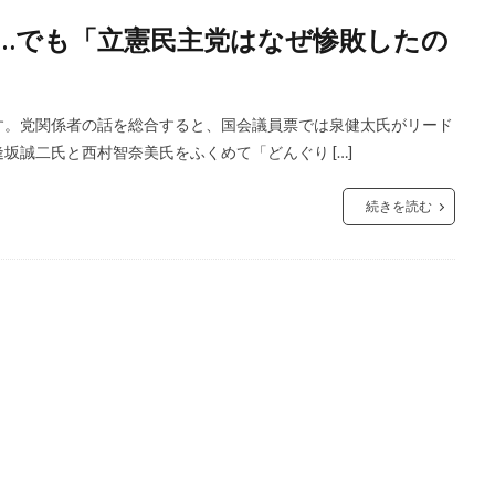
…でも「立憲民主党はなぜ惨敗したの
す。党関係者の話を総合すると、国会議員票では泉健太氏がリード
誠二氏と西村智奈美氏をふくめて「どんぐり […]
続きを読む