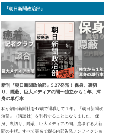
『朝日新聞政治部』
新刊『朝日新聞政治部』5.27発売！ 保身、裏切
り、隠蔽、巨大メディアの闇〜独立から１年、渾
身の単行本
私が朝日新聞社を49歳で退職して１年。『朝日新聞政
治部』（講談社）を刊行することになりました。 保
身、裏切り、隠蔽、巨大メディアの闇。崩壊する大新
聞の中枢。すべて実名で綴る内部告発ノンフィクショ