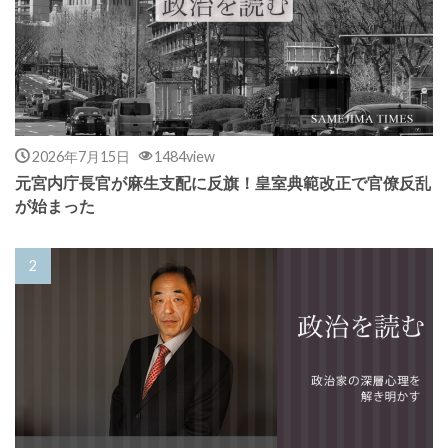
2026年7月15日
1484view
元宮内庁長官が麻生支配に反旗！皇室典範改正で官僚反乱
が始まった