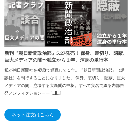
新刊『朝日新聞政治部』5.27発売！ 保身、裏切り、隠蔽、
巨大メディアの闇〜独立から１年、渾身の単行本
私が朝日新聞社を49歳で退職して１年。『朝日新聞政治部』（講
談社）を刊行することになりました。 保身、裏切り、隠蔽、巨大
メディアの闇。崩壊する大新聞の中枢。すべて実名で綴る内部告
発ノンフィクションーー […][…]
ネット注文はこちら