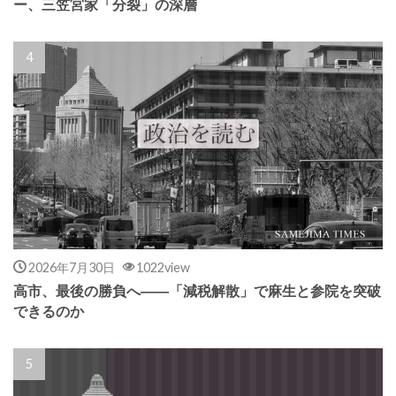
ー、三笠宮家「分裂」の深層
2026年7月30日
1022view
高市、最後の勝負へ――「減税解散」で麻生と参院を突破
できるのか