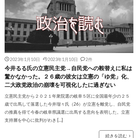
2023年1月10日
2023年1月10日
2件
今井るる氏の立憲民主党→自民党への鞍替えに私は
驚かなかった。２６歳の彼女は立憲の「ゆ党」化、
二大政党政治の崩壊を可視化したに過ぎない
立憲民主党から２０２１年衆院選の岐阜５区に全国最年少の２５
歳で出馬して落選した今井瑠々氏（26）が立憲を離党し、自民党
の推薦を得て今春の岐阜県議選に出馬する意向を表明した。立憲
支持層を中心に批判がわき […]
続きを読む