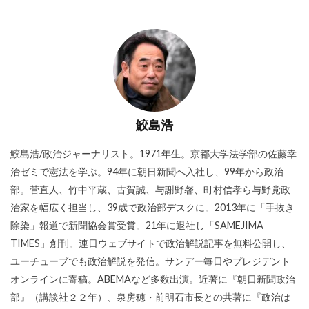
鮫島浩
鮫島浩/政治ジャーナリスト。1971年生。京都大学法学部の佐藤幸
治ゼミで憲法を学ぶ。94年に朝日新聞へ入社し、99年から政治
部。菅直人、竹中平蔵、古賀誠、与謝野馨、町村信孝ら与野党政
治家を幅広く担当し、39歳で政治部デスクに。2013年に「手抜き
除染」報道で新聞協会賞受賞。21年に退社し「SAMEJIMA
TIMES」創刊。連日ウェブサイトで政治解説記事を無料公開し、
ユーチューブでも政治解説を発信。サンデー毎日やプレジデント
オンラインに寄稿。ABEMAなど多数出演。近著に『朝日新聞政治
部』（講談社２２年）、泉房穂・前明石市長との共著に『政治は