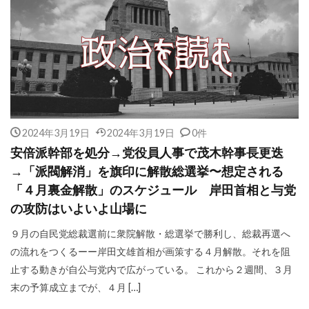
2024年3月19日
2024年3月19日
0件
安倍派幹部を処分→党役員人事で茂木幹事長更迭
→「派閥解消」を旗印に解散総選挙〜想定される
「４月裏金解散」のスケジュール 岸田首相と与党
の攻防はいよいよ山場に
９月の自民党総裁選前に衆院解散・総選挙で勝利し、総裁再選へ
の流れをつくるーー岸田文雄首相が画策する４月解散。それを阻
止する動きが自公与党内で広がっている。 これから２週間、３月
末の予算成立までが、４月 […]