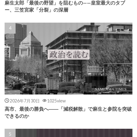
麻生太郎「最後の野望」を阻むもの——皇室最大のタブ
ー、三笠宮家「分裂」の深層
2026年7月30日
1025view
高市、最後の勝負へ――「減税解散」で麻生と参院を突破
できるのか