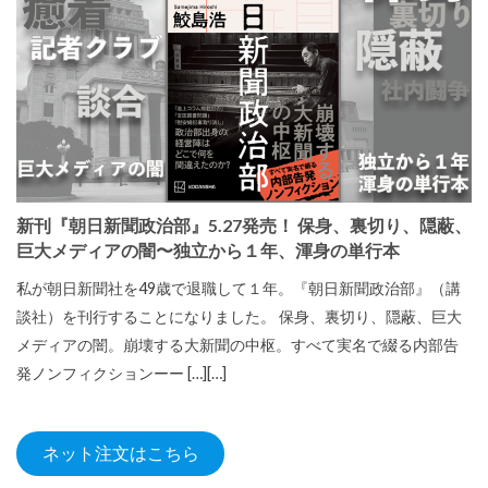
新刊『朝日新聞政治部』5.27発売！ 保身、裏切り、隠蔽、
巨大メディアの闇〜独立から１年、渾身の単行本
私が朝日新聞社を49歳で退職して１年。『朝日新聞政治部』（講
談社）を刊行することになりました。 保身、裏切り、隠蔽、巨大
メディアの闇。崩壊する大新聞の中枢。すべて実名で綴る内部告
発ノンフィクションーー […][…]
ネット注文はこちら