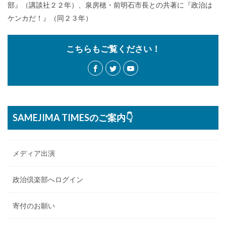
部』（講談社２２年）、泉房穂・前明石市長との共著に『政治は
ケンカだ！』（同２３年）
こちらもご覧ください！
SAMEJIMA TIMESのご案内👇
メディア出演
政治倶楽部へログイン
寄付のお願い