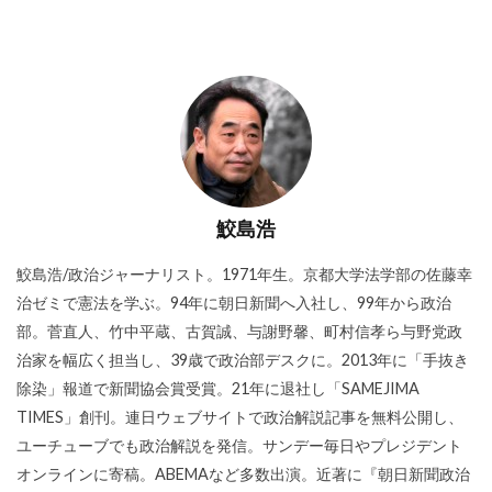
鮫島浩
鮫島浩/政治ジャーナリスト。1971年生。京都大学法学部の佐藤幸
治ゼミで憲法を学ぶ。94年に朝日新聞へ入社し、99年から政治
部。菅直人、竹中平蔵、古賀誠、与謝野馨、町村信孝ら与野党政
治家を幅広く担当し、39歳で政治部デスクに。2013年に「手抜き
除染」報道で新聞協会賞受賞。21年に退社し「SAMEJIMA
TIMES」創刊。連日ウェブサイトで政治解説記事を無料公開し、
ユーチューブでも政治解説を発信。サンデー毎日やプレジデント
オンラインに寄稿。ABEMAなど多数出演。近著に『朝日新聞政治