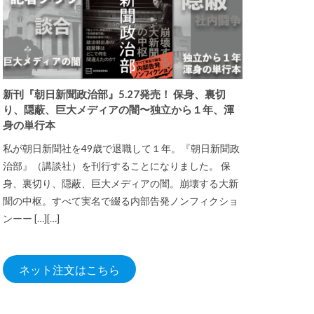
新刊『朝日新聞政治部』5.27発売！ 保身、裏切
り、隠蔽、巨大メディアの闇〜独立から１年、渾
身の単行本
私が朝日新聞社を49歳で退職して１年。『朝日新聞政
治部』（講談社）を刊行することになりました。 保
身、裏切り、隠蔽、巨大メディアの闇。崩壊する大新
聞の中枢。すべて実名で綴る内部告発ノンフィクショ
ンーー […][…]
ネット注文はこちら