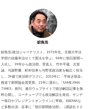
鮫島浩
鮫島浩/政治ジャーナリスト。1971年生。京都大学法
学部の佐藤幸治ゼミで憲法を学ぶ。94年に朝日新聞へ
入社し、99年から政治部。菅直人、竹中平蔵、古賀
誠、与謝野馨、町村信孝ら与野党政治家を幅広く担当
し、39歳で政治部デスクに。2013年に「手抜き除染」
報道で新聞協会賞受賞。21年に退社し「SAMEJIMA
TIMES」創刊。連日ウェブサイトで政治解説記事を無
料公開し、ユーチューブでも政治解説を発信。サンデ
ー毎日やプレジデントオンラインに寄稿。ABEMAな
ど多数出演。近著に『朝日新聞政治部』（講談社２２