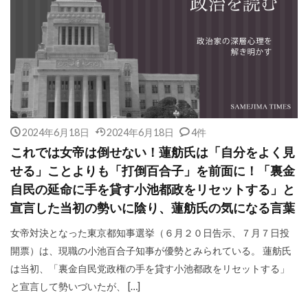
2024年6月18日
2024年6月18日
4件
これでは女帝は倒せない！蓮舫氏は「自分をよく見
せる」ことよりも「打倒百合子」を前面に！「裏金
自民の延命に手を貸す小池都政をリセットする」と
宣言した当初の勢いに陰り、蓮舫氏の気になる言葉
女帝対決となった東京都知事選挙（６月２０日告示、７月７日投
開票）は、現職の小池百合子知事が優勢とみられている。 蓮舫氏
は当初、「裏金自民党政権の手を貸す小池都政をリセットする」
と宣言して勢いづいたが、 […]