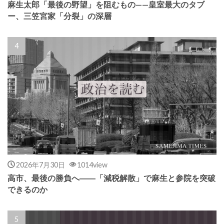
麻生太郎「最後の野望」を阻むもの——皇室最大のタブ
ー、三笠宮家「分裂」の深層
2026年7月30日
1014view
高市、最後の勝負へ――「減税解散」で麻生と参院を突破
できるのか