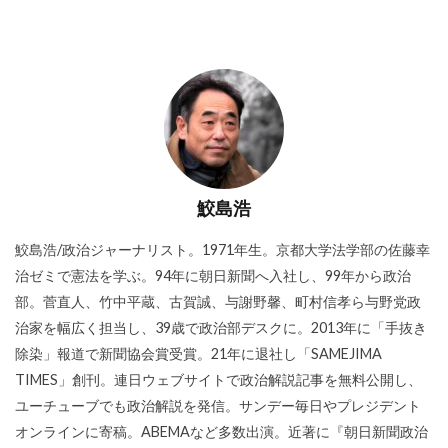
鮫島浩
鮫島浩/政治ジャーナリスト。1971年生。京都大学法学部の佐藤幸
治ゼミで憲法を学ぶ。94年に朝日新聞へ入社し、99年から政治
部。菅直人、竹中平蔵、古賀誠、与謝野馨、町村信孝ら与野党政
治家を幅広く担当し、39歳で政治部デスクに。2013年に「手抜き
除染」報道で新聞協会賞受賞。21年に退社し「SAMEJIMA
TIMES」創刊。連日ウェブサイトで政治解説記事を無料公開し、
ユーチューブでも政治解説を発信。サンデー毎日やプレジデント
オンラインに寄稿。ABEMAなど多数出演。近著に『朝日新聞政治