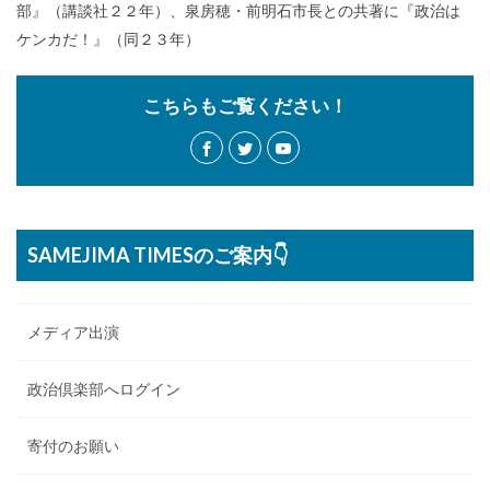
部』（講談社２２年）、泉房穂・前明石市長との共著に『政治は
ケンカだ！』（同２３年）
こちらもご覧ください！
SAMEJIMA TIMESのご案内👇
メディア出演
政治倶楽部へログイン
寄付のお願い