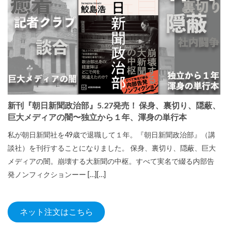
新刊『朝日新聞政治部』5.27発売！ 保身、裏切り、隠蔽、
巨大メディアの闇〜独立から１年、渾身の単行本
私が朝日新聞社を49歳で退職して１年。『朝日新聞政治部』（講
談社）を刊行することになりました。 保身、裏切り、隠蔽、巨大
メディアの闇。崩壊する大新聞の中枢。すべて実名で綴る内部告
発ノンフィクションーー […][…]
ネット注文はこちら