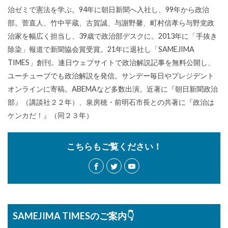
治ゼミで憲法を学ぶ。94年に朝日新聞へ入社し、99年から政治
部。菅直人、竹中平蔵、古賀誠、与謝野馨、町村信孝ら与野党政
治家を幅広く担当し、39歳で政治部デスクに。2013年に「手抜き
除染」報道で新聞協会賞受賞。21年に退社し「SAMEJIMA
TIMES」創刊。連日ウェブサイトで政治解説記事を無料公開し、
ユーチューブでも政治解説を発信。サンデー毎日やプレジデント
オンラインに寄稿。ABEMAなど多数出演。近著に『朝日新聞政治
部』（講談社２２年）、泉房穂・前明石市長との共著に『政治は
ケンカだ！』（同２３年）
こちらもご覧ください！
SAMEJIMA TIMESのご案内👇