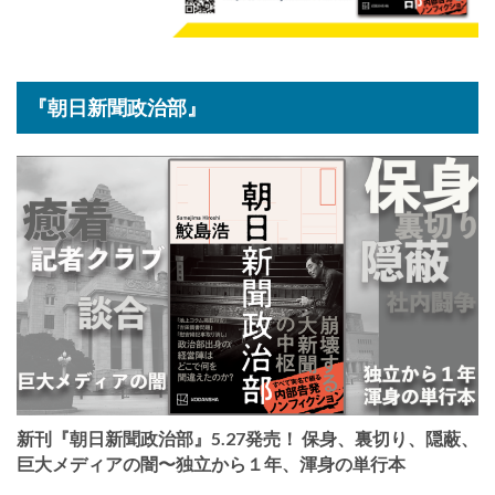
『朝日新聞政治部』
新刊『朝日新聞政治部』5.27発売！ 保身、裏切り、隠蔽、
巨大メディアの闇〜独立から１年、渾身の単行本