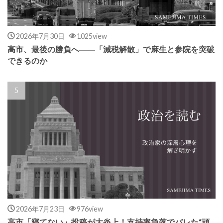
2026年7月30日
1025view
高市、最後の勝負へ――「減税解散」で麻生と参院を突破
できるのか
2026年7月23日
976view
高市「寝てない」投稿が大炎上！支持率急落でバレた“頑