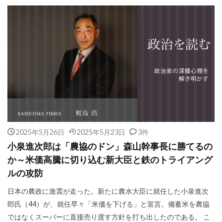
2025年5月26日
2025年5月23日
3件
小泉進次郎は「農協のドン」森山幹事長に勝てるの
か～米価高騰に切り込む新大臣と鉄のトライアング
ルの攻防
日本の農政に激震が走った。新たに農水大臣に就任した小泉進次
郎氏（44）が、就任早々「米価を下げる」と宣言。備蓄米を農協
ではなくスーパーに直接売り渡す方針を打ち出したのである。 こ