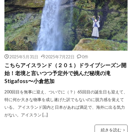
2025年5月31日
2025年7月22日
0件
こちらアイスランド（２０１）ドライブシーズン開
始！老境と言いつつ予定外で挑んだ秘境の滝
Stigafoss〜小倉悠加
200回目を無事に迎え、ついでに（？）65回目の誕生日も迎えて、
特に何か大きな物事を成し遂げた訳でもないのに脱力感を覚えて
いる。 アイスランド国内と日本があれば満足で、海外に出る気力
がない。アイスラン […]
続きを読む