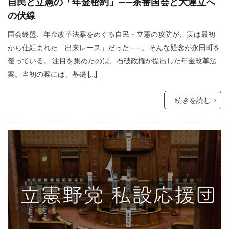
自民と立憲の「年金密約」——茶番国会と大連立へ
の伏線
国会終盤、年金改革法案をめぐる自民・立憲の攻防が、実は最初
から仕組まれた「出来レース」だった——。そんな疑念が永田町を
覆っている。 注目を集めたのは、石破政権が提出した年金改革法
案。当初の案には、基礎 […]
続きを読む