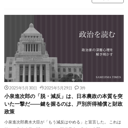
2025年5月30日
2025年5月29日
3件
小泉進次郎の「脱・減反」は、日本農政の本質を突
いた一撃だ――鍵を握るのは、戸別所得補償と財政
政策
小泉進次郎農水大臣が「もう減反はやめる」と宣言した。 これは