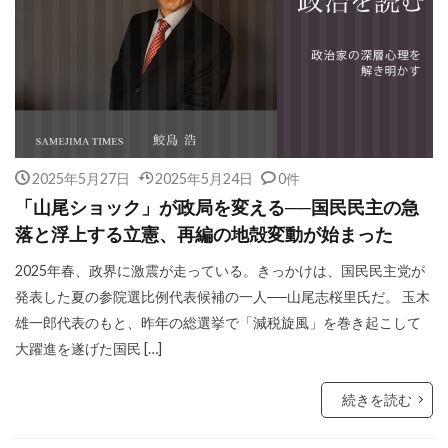
2025年5月27日
2025年5月24日
0件
「山尾ショック」が政局を変える──国民民主の急
落と浮上する立憲、再編の地殻変動が始まった
2025年春、政界に激震が走っている。きっかけは、国民民主党が
発表した夏の参院選比例代表候補の一人──山尾志桜里氏だ。 玉木
雄一郎代表のもと、昨年の総選挙で「減税旋風」を巻き起こして
大躍進を遂げた国民 […]
続きを読む