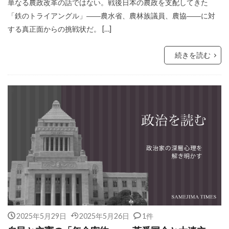
単なる農政改革の話ではない。戦後日本の農政を支配してきた
「鉄のトライアングル」――農水省、農林族議員、農協――に対
する真正面からの挑戦状だ。 […]
続きを読む
2025年5月29日
2025年5月26日
1件