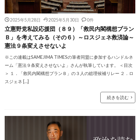
2025年5月28日
2025年5月30日
0件
立憲野党私設応援団（８９）「救民内閣構想プラン
Ｂ」を考えてみる（その６）～ロスジェネ救済論～
憲法９条変えさせないよ
※この連載はSAMEJIMA TIMESの筆者同盟に参加するハンドルネ
ーム「憲法９条変えさせないよ」さんが執筆しています。 ＜目次
＞ １．「救民内閣構想プランＢ」の３人の総理候補リレー ２．ロ
スジェネ […]
続きを読む