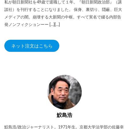
私が朝日新聞社を49歳で退職して１年。『朝日新聞政治部』（講
談社）を刊行することになりました。 保身、裏切り、隠蔽、巨大
メディアの闇。崩壊する大新聞の中枢。すべて実名で綴る内部告
発ノンフィクションーー […][…]
ネット注文はこちら
鮫島浩
鮫島浩/政治ジャーナリスト。1971年生。京都大学法学部の佐藤幸