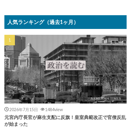
人気ランキング（過去1ヶ月）
2026年7月15日
1484view
元宮内庁長官が麻生支配に反旗！皇室典範改正で官僚反乱
が始まった