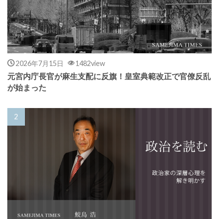
2026年7月15日
1482view
元宮内庁長官が麻生支配に反旗！皇室典範改正で官僚反乱
が始まった