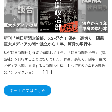
新刊『朝日新聞政治部』5.27発売！ 保身、裏切り、隠蔽、
巨大メディアの闇〜独立から１年、渾身の単行本
私が朝日新聞社を49歳で退職して１年。『朝日新聞政治部』（講
談社）を刊行することになりました。 保身、裏切り、隠蔽、巨大
メディアの闇。崩壊する大新聞の中枢。すべて実名で綴る内部告
発ノンフィクションーー […][…]
ネット注文はこちら