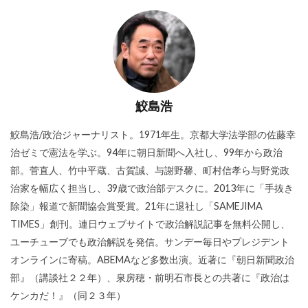
鮫島浩
鮫島浩/政治ジャーナリスト。1971年生。京都大学法学部の佐藤幸
治ゼミで憲法を学ぶ。94年に朝日新聞へ入社し、99年から政治
部。菅直人、竹中平蔵、古賀誠、与謝野馨、町村信孝ら与野党政
治家を幅広く担当し、39歳で政治部デスクに。2013年に「手抜き
除染」報道で新聞協会賞受賞。21年に退社し「SAMEJIMA
TIMES」創刊。連日ウェブサイトで政治解説記事を無料公開し、
ユーチューブでも政治解説を発信。サンデー毎日やプレジデント
オンラインに寄稿。ABEMAなど多数出演。近著に『朝日新聞政治
部』（講談社２２年）、泉房穂・前明石市長との共著に『政治は
ケンカだ！』（同２３年）