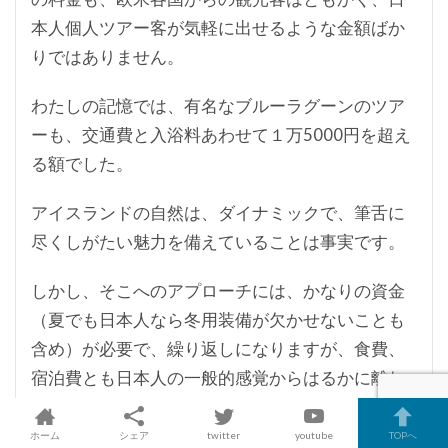
本人個人ツアー客が気軽に出せるような金額ばか
りではありません。
わたしの記憶では、有名なブルーラグーンのツア
ーも、交通費と入浴料あわせて１万5000円を超え
る額でした。
アイスランドの自然は、ダイナミックで、筆舌に
尽くしがたい魅力を備えていることは事実です。
しかし、そこへのアプローチには、かなりの資金
（夏でも日本人なら冬用装備が欠かせないことも
含め）が必要で、繰り返しになりますが、食費、
宿泊費とも日本人の一般的感覚からはるかに離れ
た「高価格帯」がふつうです。その自然の醍醐味
を味わうのには、十分な資金力とそれへの覚悟な
ホーム
シェア
twitter
youtube
TOPへ