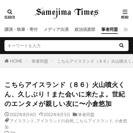
講演・執筆・寄付
メディア出演
政治倶楽部
筆者同盟
政治
HOME
筆者同盟
こちらアイスランド（８６）火山噴火く
こちらアイスランド（８６）火山噴火く
ん、久しぶり！また会いに来たよ。世紀
のエンタメが親しい友に〜小倉悠加
2022年8月6日
2022年8月5日
筆者同盟
アイスランド
,
アイスランドの自然
,
こちらアイスランド
,
小倉悠
加