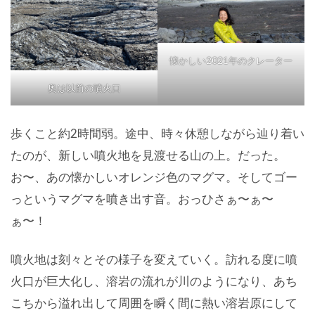
懐かしい2021年のクレーター
奥は以前の噴火口
歩くこと約2時間弱。途中、時々休憩しながら辿り着い
たのが、新しい噴火地を見渡せる山の上。だった。
お〜、あの懐かしいオレンジ色のマグマ。そしてゴー
っというマグマを噴き出す音。おっひさぁ〜ぁ〜
ぁ〜！
噴火地は刻々とその様子を変えていく。訪れる度に噴
火口が巨大化し、溶岩の流れが川のようになり、あち
こちから溢れ出して周囲を瞬く間に熱い溶岩原にして