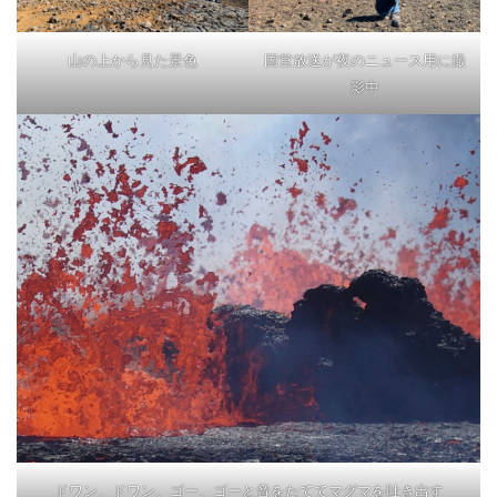
山の上から見た景色
国営放送が夜のニュース用に撮
影中
ドワン、ドワン、ゴー、ゴーと音をたててマグマを吐き出す