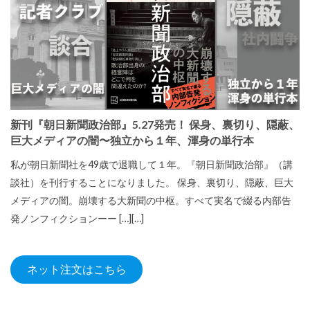
新刊『朝日新聞政治部』5.27発売！ 保身、裏切り、隠蔽、
巨大メディアの闇〜独立から１年、渾身の単行本
私が朝日新聞社を49歳で退職して１年。『朝日新聞政治部』（講
談社）を刊行することになりました。 保身、裏切り、隠蔽、巨大
メディアの闇。崩壊する大新聞の中枢。すべて実名で綴る内部告
発ノンフィクションーー […][…]
ネット注文はこちら