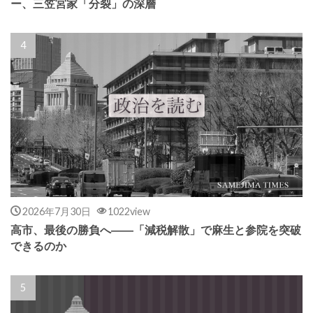
ー、三笠宮家「分裂」の深層
2026年7月30日
1022view
高市、最後の勝負へ――「減税解散」で麻生と参院を突破
できるのか