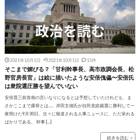
2021年10月1日
2021年10月1日
15件
そこまで媚びる？「甘利幹事長、高市政調会長、松
野官房長官」は絵に描いたような安倍傀儡〜安倍氏
は衆院選圧勝を望んでいない
安倍晋三前首相の言いなりになるとは予想していたけれども、ま
さかここまで露骨とは…。岸田文雄氏が自民党総裁選に勝利して一
夜明けた9月30日、次々に報道される人事ニュースに、ただ呆れる
ばかりである。 幹事 […]
続きを読む