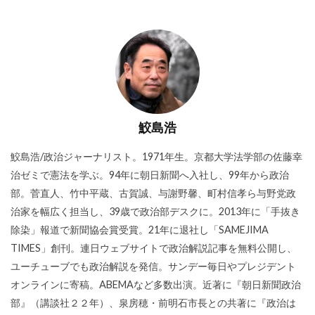
鮫島浩
鮫島浩/政治ジャーナリスト。1971年生。京都大学法学部の佐藤幸
治ゼミで憲法を学ぶ。94年に朝日新聞へ入社し、99年から政治
部。菅直人、竹中平蔵、古賀誠、与謝野馨、町村信孝ら与野党政
治家を幅広く担当し、39歳で政治部デスクに。2013年に「手抜き
除染」報道で新聞協会賞受賞。21年に退社し「SAMEJIMA
TIMES」創刊。連日ウェブサイトで政治解説記事を無料公開し、
ユーチューブでも政治解説を発信。サンデー毎日やプレジデント
オンラインに寄稿。ABEMAなど多数出演。近著に『朝日新聞政治
部』（講談社２２年）、泉房穂・前明石市長との共著に『政治は