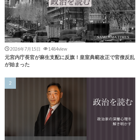
2026年7月15日
1484view
元宮内庁長官が麻生支配に反旗！皇室典範改正で官僚反乱
が始まった