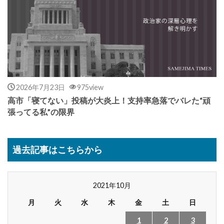
2026年7月23日
975view
高市「寝てない」投稿が大炎上！支持率急落でバレた“頑
張ってる私”の限界
過去記事はこちらから
2021年10月
月
火
水
木
金
土
日
1
2
3