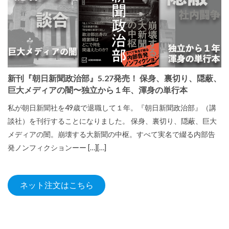
新刊『朝日新聞政治部』5.27発売！ 保身、裏切り、隠蔽、
巨大メディアの闇〜独立から１年、渾身の単行本
私が朝日新聞社を49歳で退職して１年。『朝日新聞政治部』（講
談社）を刊行することになりました。 保身、裏切り、隠蔽、巨大
メディアの闇。崩壊する大新聞の中枢。すべて実名で綴る内部告
発ノンフィクションーー […][…]
ネット注文はこちら