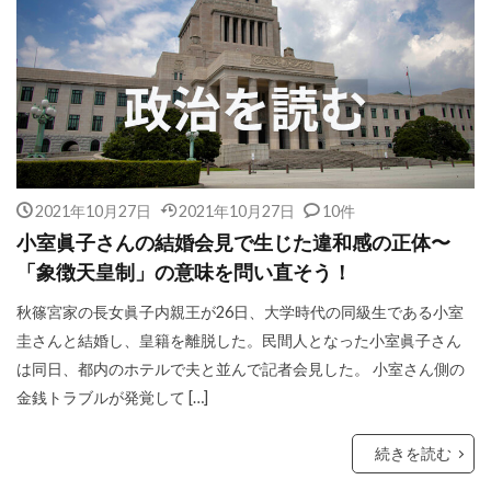
2021年10月27日
2021年10月27日
10件
小室眞子さんの結婚会見で生じた違和感の正体〜
「象徴天皇制」の意味を問い直そう！
秋篠宮家の長女眞子内親王が26日、大学時代の同級生である小室
圭さんと結婚し、皇籍を離脱した。民間人となった小室眞子さん
は同日、都内のホテルで夫と並んで記者会見した。 小室さん側の
金銭トラブルが発覚して […]
続きを読む