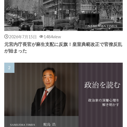
2026年7月15日
1484view
元宮内庁長官が麻生支配に反旗！皇室典範改正で官僚反乱
が始まった