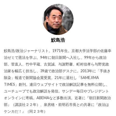
鮫島浩
鮫島浩/政治ジャーナリスト。1971年生。京都大学法学部の佐藤幸
治ゼミで憲法を学ぶ。94年に朝日新聞へ入社し、99年から政治
部。菅直人、竹中平蔵、古賀誠、与謝野馨、町村信孝ら与野党政
治家を幅広く担当し、39歳で政治部デスクに。2013年に「手抜き
除染」報道で新聞協会賞受賞。21年に退社し「SAMEJIMA
TIMES」創刊。連日ウェブサイトで政治解説記事を無料公開し、
ユーチューブでも政治解説を発信。サンデー毎日やプレジデント
オンラインに寄稿。ABEMAなど多数出演。近著に『朝日新聞政治
部』（講談社２２年）、泉房穂・前明石市長との共著に『政治は
ケンカだ！』（同２３年）