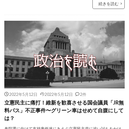
続きを読む
2022年5月12日
2022年5月12日
2件
立憲民主に痛打！維新を歓喜させる国会議員「JR無
料パス」不正事件〜グリーン車はせめて自腹にして
は？
参院選に向けて支持率低迷にあえぐ立憲民主党に追い討ちをかけ