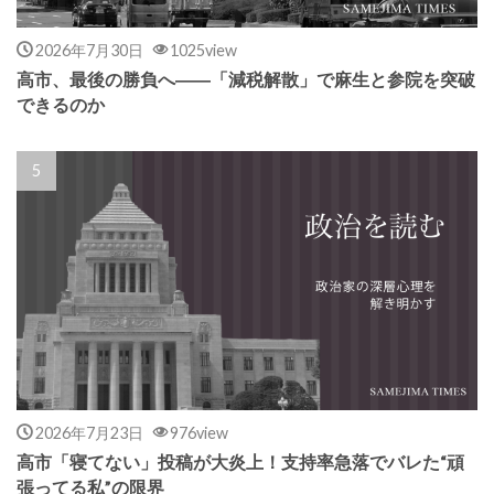
2026年7月30日
1025view
高市、最後の勝負へ――「減税解散」で麻生と参院を突破
できるのか
2026年7月23日
976view
高市「寝てない」投稿が大炎上！支持率急落でバレた“頑
張ってる私”の限界