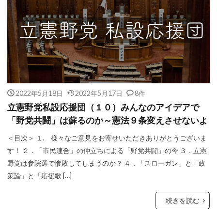
2022年5月18日
2022年5月17日
8件
立憲野党私設応援団（１０）みんなのアイデアで
「野党共闘」は蘇るのか～憲法９条変えさせないよ
＜目次＞ １. 様々なご意見をお寄せいただきありがとうございま
す！ ２．「市民連合」の仲立ちによる「野党共闘」の今 ３．立憲
野党は参院選で惨敗してしまうのか？ ４．「スローガン」と「政
策論」と「応援歌 […]
続きを読む