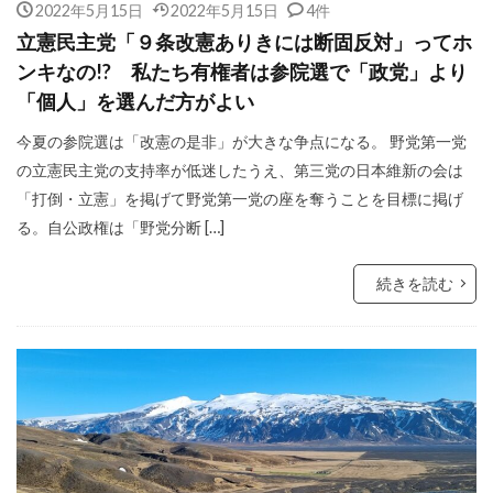
2022年5月15日
2022年5月15日
4件
立憲民主党「９条改憲ありきには断固反対」ってホ
ンキなの!? 私たち有権者は参院選で「政党」より
「個人」を選んだ方がよい
今夏の参院選は「改憲の是非」が大きな争点になる。 野党第一党
の立憲民主党の支持率が低迷したうえ、第三党の日本維新の会は
「打倒・立憲」を掲げて野党第一党の座を奪うことを目標に掲げ
る。自公政権は「野党分断 […]
続きを読む