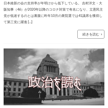
日本維新の会の支持率が年明けから低下している。 吉村洋文・大
阪知事（46）が2020年以降のコロナ対策で有名になり、立憲民主
党が低迷するのとは裏腹に昨年10月の衆院選では41議席を獲得し
て第三党に躍進 […]
続きを読む