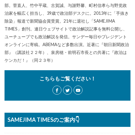
部。菅直人、竹中平蔵、古賀誠、与謝野馨、町村信孝ら与野党政
治家を幅広く担当し、39歳で政治部デスクに。2013年に「手抜き
除染」報道で新聞協会賞受賞。21年に退社し「SAMEJIMA
TIMES」創刊。連日ウェブサイトで政治解説記事を無料公開し、
ユーチューブでも政治解説を発信。サンデー毎日やプレジデント
オンラインに寄稿。ABEMAなど多数出演。近著に『朝日新聞政治
部』（講談社２２年）、泉房穂・前明石市長との共著に『政治は
ケンカだ！』（同２３年）
こちらもご覧ください！
SAMEJIMA TIMESのご案内👇