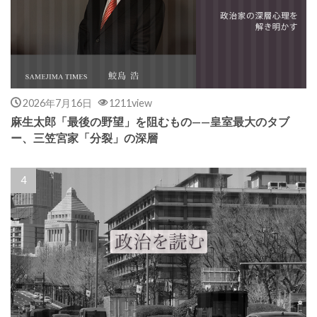
2026年7月16日
1211view
麻生太郎「最後の野望」を阻むもの——皇室最大のタブ
ー、三笠宮家「分裂」の深層