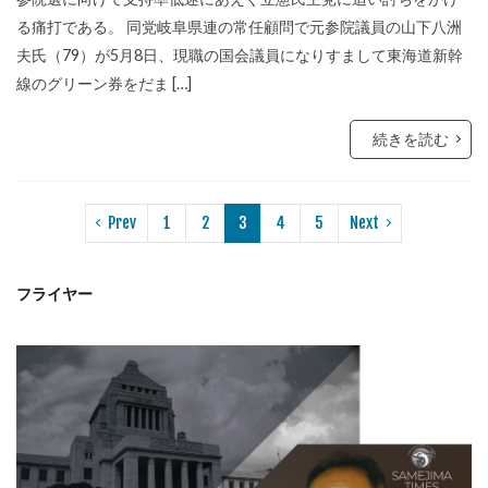
る痛打である。 同党岐阜県連の常任顧問で元参院議員の山下八洲
夫氏（79）が5月8日、現職の国会議員になりすまして東海道新幹
線のグリーン券をだま […]
続きを読む
Prev
1
2
3
4
5
Next
フライヤー