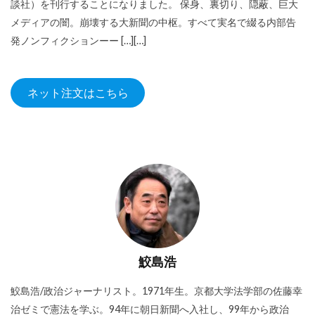
談社）を刊行することになりました。 保身、裏切り、隠蔽、巨大
メディアの闇。崩壊する大新聞の中枢。すべて実名で綴る内部告
発ノンフィクションーー […][…]
ネット注文はこちら
鮫島浩
鮫島浩/政治ジャーナリスト。1971年生。京都大学法学部の佐藤幸
治ゼミで憲法を学ぶ。94年に朝日新聞へ入社し、99年から政治