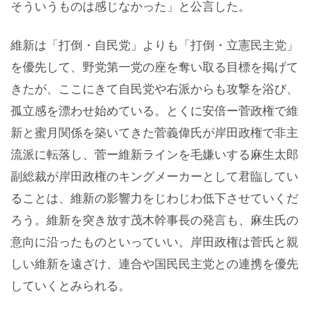
そういうものは感じなかった」と公言した。
維新は「打倒・自民党」よりも「打倒・立憲民主党」
を優先して、野党第一党の座を奪い取る目標を掲げて
きたが、ここにきて自民党や右派からも攻撃を浴び、
孤立感を漂わせ始めている。とくに安倍ー菅政権で維
新と蜜月関係を築いてきた菅義偉氏が岸田政権で非主
流派に転落し、菅ー維新ラインを毛嫌いする麻生太郎
副総裁が岸田政権のキングメーカーとして君臨してい
ることは、維新の影響力をじわじわ低下させていくだ
ろう。維新を突き放す茂木幹事長の発言も、麻生氏の
意向に沿ったものといっていい。岸田政権は菅氏と親
しい維新を遠ざけ、連合や国民民主党との連携を優先
していくとみられる。