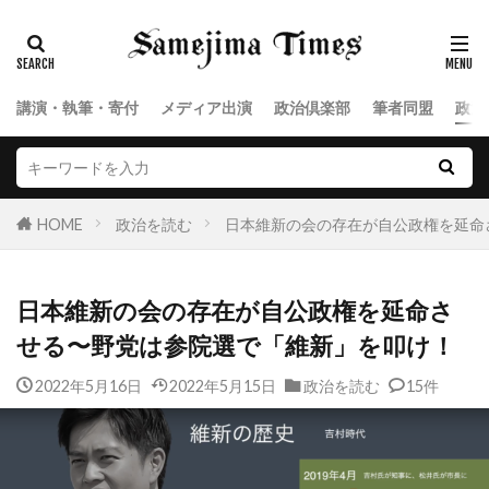
講演・執筆・寄付
メディア出演
政治倶楽部
筆者同盟
政治
HOME
政治を読む
日本維新の会の存在が自公政権を延命
日本維新の会の存在が自公政権を延命さ
せる〜野党は参院選で「維新」を叩け！
2022年5月16日
2022年5月15日
政治を読む
15件