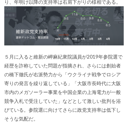
り、年明け以降の支持率は右肩下がりの様相である。
５月に入ると維新の岬麻紀衆院議員が2019年参院選で
経歴を詐称していた問題が指摘され、さらには創始者
の橋下徹氏が右派勢力から「ウクライナ戦争でロシア
寄りの発言を繰り返している」「大阪市長時代に大阪
市内のメガソーラー事業を中国企業の上海電力が一般
競争入札で受注していた」などとして激しい批判を浴
びている。参院選に向けてさらに政党支持率は低下し
そうな気配だ。