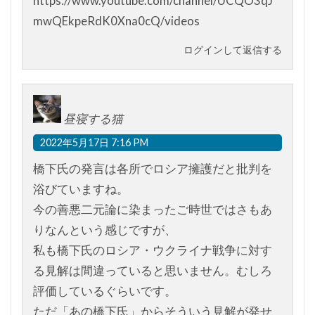
https://www.youtube.com/channel/UCQO3qJ
mwQEkpeRdK0Xna0cQ/videos
ログインして返信する
昼寝する猫
2022年5月17日 7:16 PM
橋下氏の発言は各所でロシア擁護だと批判を
浴びていますね。
今の善悪二元論に染まったご時世ではさもあ
りなんという感じですが、
私も橋下氏のロシア・ウクライナ戦争に対す
る見解は間違っていると思いません。むしろ
評価しているぐらいです。
ただ「あの橋下氏」からそういう見解が発せ