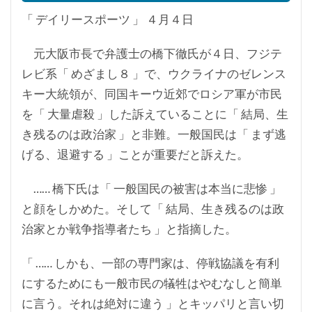
「 デイリースポーツ 」 ４月４日
元大阪市長で弁護士の橋下徹氏が４日、フジテ
レビ系「 めざまし８ 」で、ウクライナのゼレンス
キー大統領が、同国キーウ近郊でロシア軍が市民
を「 大量虐殺 」した訴えていることに「 結局、生
き残るのは政治家 」と非難。一般国民は「 まず逃
げる、退避する 」ことが重要だと訴えた。
…… 橋下氏は「 一般国民の被害は本当に悲惨 」
と顔をしかめた。そして「 結局、生き残るのは政
治家とか戦争指導者たち 」と指摘した。
「 …… しかも、一部の専門家は、停戦協議を有利
にするためにも一般市民の犠牲はやむなしと簡単
に言う。それは絶対に違う 」とキッパリと言い切