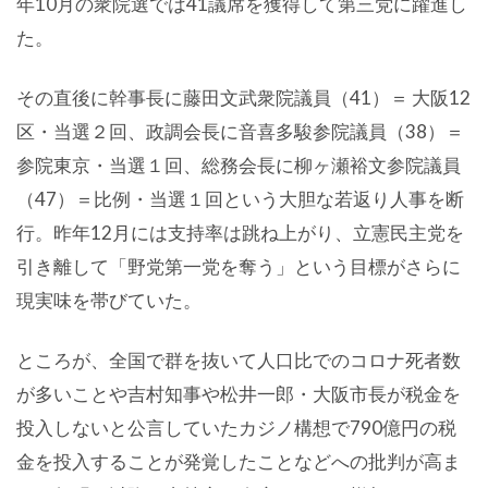
年10月の衆院選では41議席を獲得して第三党に躍進し
た。
その直後に幹事長に藤田文武衆院議員（41）＝ 大阪12
区・当選２回、政調会長に音喜多駿参院議員（38）＝
参院東京・当選１回、総務会長に柳ヶ瀬裕文参院議員
（47）＝比例・当選１回という大胆な若返り人事を断
行。昨年12月には支持率は跳ね上がり、立憲民主党を
引き離して「野党第一党を奪う」という目標がさらに
現実味を帯びていた。
ところが、全国で群を抜いて人口比でのコロナ死者数
が多いことや吉村知事や松井一郎・大阪市長が税金を
投入しないと公言していたカジノ構想で790億円の税
金を投入することが発覚したことなどへの批判が高ま