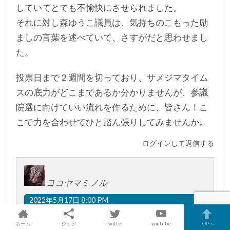
していてとても不愉快にさせられました。
それに対し森ゆうこ議員は、気持ちのこもった励
ましの言葉を述べていて、さすがだと思わせまし
た。
投票日まで２週間を切っており、サメジマタイム
スの底力がどこまであるか分かりませんが、参議
院選に向けていい流れを作るために、皆さん！こ
こで力を合わせてひと踏ん張りしてみませんか。
ログインして返信する
ヨコヤマミノル
2022年5月17日 8:00 PM
明日(１８日）13:30~アオ−レ長岡にて、片桐
ホーム
シェア
twitter
youtube
TOPへ