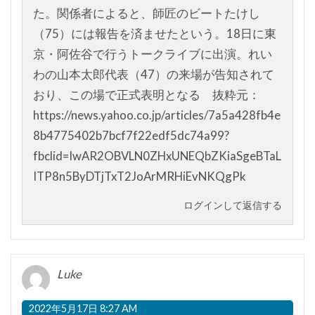
た。関係者によると、師匠のビートたけし
（75）には報告を済ませたという。18日に東
京・阿佐谷で行うトークライブに出演。れい
わの山本太郎代表（47）の来場が告知されて
おり、この場で正式表明となる 抜粋元：
https://news.yahoo.co.jp/articles/7a5a428fb4e
8b4775402b7bcf7f22edf5dc74a99?
fbclid=IwAR2OBVLN0ZHxUNEQbZKiaSgeBTaL
ITP8n5ByDTjTxT2JoArMRHiEvNKQgPk
ログインして返信する
Luke
2022年5月17日 8:27 AM