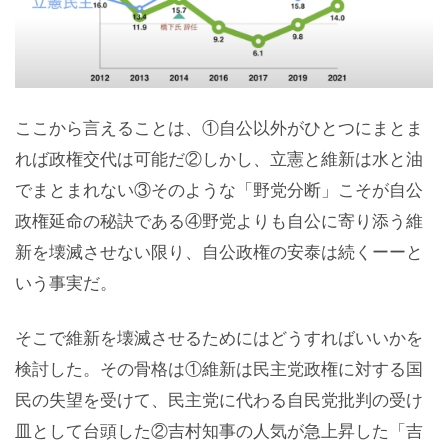
ここから言えることは、①自公以外がひとつにまとま
れば政権交代は可能だ②しかし、立憲と維新は水と油
でまとまれない③そのような「野党分断」こそが自公
政権延命の秘訣である④野党よりも自公に寄り添う維
新を壊滅させない限り、自公政権の安泰は続くーーと
いう事実だ。
そこで維新を壊滅させるためにはどうすればいいかを
検討した。その骨格は①維新は民主党政権に対する国
民の失望を受けて、民主党に代わる自民党批判の受け
皿として台頭した②吉村知事の人気が急上昇した「吉