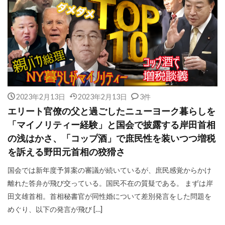
2023年2月13日
2023年2月13日
3件
エリート官僚の父と過ごしたニューヨーク暮らしを
「マイノリティー経験」と国会で披露する岸田首相
の浅はかさ、「コップ酒」で庶民性を装いつつ増税
を訴える野田元首相の狡猾さ
国会では新年度予算案の審議が続いているが、庶民感覚からかけ
離れた答弁が飛び交っている。国民不在の質疑である。 まずは岸
田文雄首相。首相秘書官が同性婚について差別発言をした問題を
めぐり、以下の発言が飛び […]