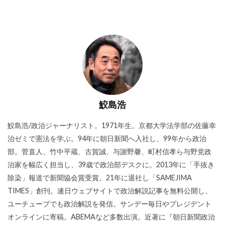
鮫島浩
鮫島浩/政治ジャーナリスト。1971年生。京都大学法学部の佐藤幸
治ゼミで憲法を学ぶ。94年に朝日新聞へ入社し、99年から政治
部。菅直人、竹中平蔵、古賀誠、与謝野馨、町村信孝ら与野党政
治家を幅広く担当し、39歳で政治部デスクに。2013年に「手抜き
除染」報道で新聞協会賞受賞。21年に退社し「SAMEJIMA
TIMES」創刊。連日ウェブサイトで政治解説記事を無料公開し、
ユーチューブでも政治解説を発信。サンデー毎日やプレジデント
オンラインに寄稿。ABEMAなど多数出演。近著に『朝日新聞政治