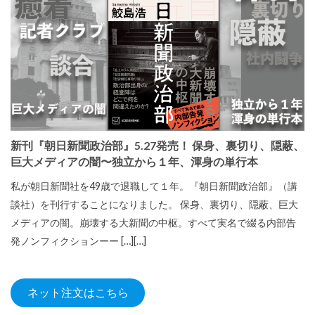
新刊『朝日新聞政治部』5.27発売！ 保身、裏切り、隠蔽、
巨大メディアの闇〜独立から１年、渾身の単行本
私が朝日新聞社を49歳で退職して１年。『朝日新聞政治部』（講
談社）を刊行することになりました。 保身、裏切り、隠蔽、巨大
メディアの闇。崩壊する大新聞の中枢。すべて実名で綴る内部告
発ノンフィクションーー […][…]
ネット注文はこちら