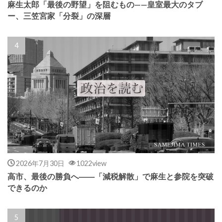
麻生太郎「最後の野望」を阻むもの——皇室最大のタブ
ー、三笠宮家「分裂」の深層
2026年7月30日
1022view
高市、最後の勝負へ――「減税解散」で麻生と参院を突破
できるのか