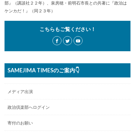
部』（講談社２２年）、泉房穂・前明石市長との共著に『政治は
ケンカだ！』（同２３年）
こちらもご覧ください！
SAMEJIMA TIMESのご案内👇
メディア出演
政治倶楽部へログイン
寄付のお願い