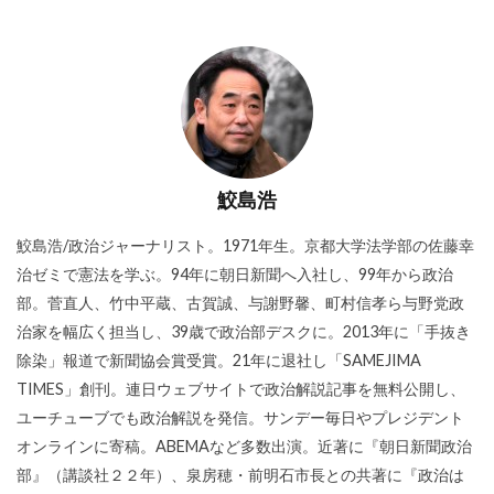
鮫島浩
鮫島浩/政治ジャーナリスト。1971年生。京都大学法学部の佐藤幸
治ゼミで憲法を学ぶ。94年に朝日新聞へ入社し、99年から政治
部。菅直人、竹中平蔵、古賀誠、与謝野馨、町村信孝ら与野党政
治家を幅広く担当し、39歳で政治部デスクに。2013年に「手抜き
除染」報道で新聞協会賞受賞。21年に退社し「SAMEJIMA
TIMES」創刊。連日ウェブサイトで政治解説記事を無料公開し、
ユーチューブでも政治解説を発信。サンデー毎日やプレジデント
オンラインに寄稿。ABEMAなど多数出演。近著に『朝日新聞政治
部』（講談社２２年）、泉房穂・前明石市長との共著に『政治は