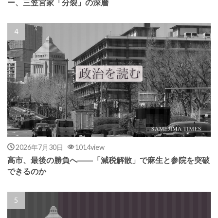
ー、三笠宮家「分裂」の深層
2026年7月30日
1014view
高市、最後の勝負へ――「減税解散」で麻生と参院を突破
できるのか