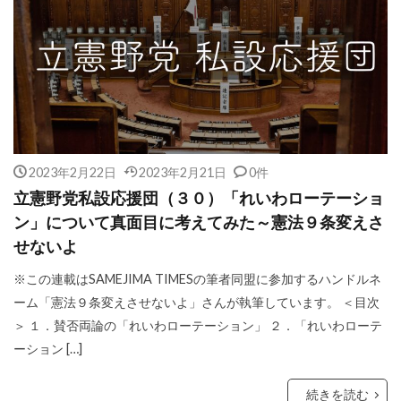
2023年2月22日
2023年2月21日
0件
立憲野党私設応援団（３０）「れいわローテーショ
ン」について真面目に考えてみた～憲法９条変えさ
せないよ
※この連載はSAMEJIMA TIMESの筆者同盟に参加するハンドルネ
ーム「憲法９条変えさせないよ」さんが執筆しています。 ＜目次
＞ １．賛否両論の「れいわローテーション」 ２．「れいわローテ
ーション […]
続きを読む