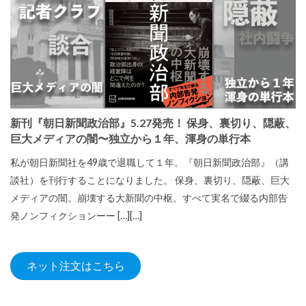
新刊『朝日新聞政治部』5.27発売！ 保身、裏切り、隠蔽、
巨大メディアの闇〜独立から１年、渾身の単行本
私が朝日新聞社を49歳で退職して１年。『朝日新聞政治部』（講
談社）を刊行することになりました。 保身、裏切り、隠蔽、巨大
メディアの闇。崩壊する大新聞の中枢。すべて実名で綴る内部告
発ノンフィクションーー […][…]
ネット注文はこちら