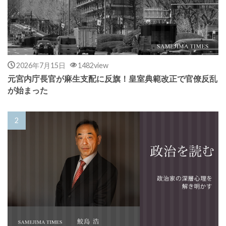
2026年7月15日
1482view
元宮内庁長官が麻生支配に反旗！皇室典範改正で官僚反乱
が始まった