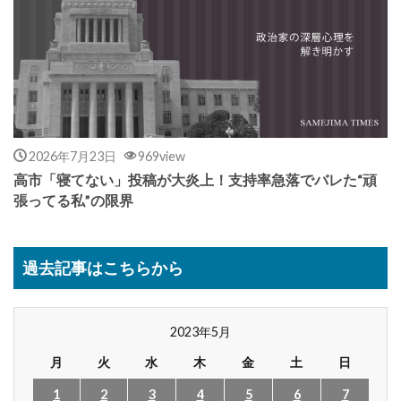
2026年7月23日
969view
高市「寝てない」投稿が大炎上！支持率急落でバレた“頑
張ってる私”の限界
過去記事はこちらから
2023年5月
月
火
水
木
金
土
日
1
2
3
4
5
6
7