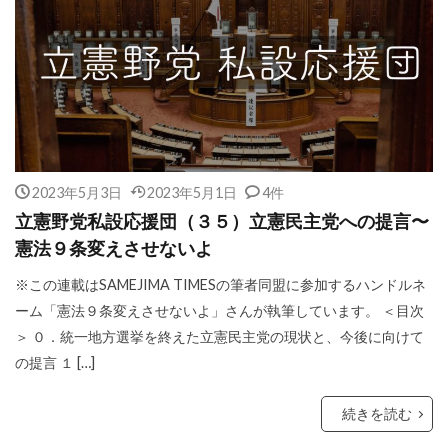
2023年5月3日
2023年5月1日
4件
立憲野党私設応援団（３５）立憲民主党への提言〜
憲法９条変えさせないよ
※この連載はSAMEJIMA TIMESの筆者同盟に参加するハンドルネ
ーム「憲法９条変えさせないよ」さんが執筆しています。 ＜目次
＞ ０．統一地方選挙を終えた立憲民主党の現状と、今後に向けて
の提言 １ […]
続きを読む