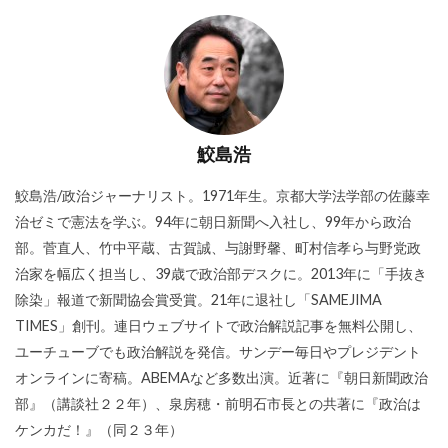
鮫島浩
鮫島浩/政治ジャーナリスト。1971年生。京都大学法学部の佐藤幸
治ゼミで憲法を学ぶ。94年に朝日新聞へ入社し、99年から政治
部。菅直人、竹中平蔵、古賀誠、与謝野馨、町村信孝ら与野党政
治家を幅広く担当し、39歳で政治部デスクに。2013年に「手抜き
除染」報道で新聞協会賞受賞。21年に退社し「SAMEJIMA
TIMES」創刊。連日ウェブサイトで政治解説記事を無料公開し、
ユーチューブでも政治解説を発信。サンデー毎日やプレジデント
オンラインに寄稿。ABEMAなど多数出演。近著に『朝日新聞政治
部』（講談社２２年）、泉房穂・前明石市長との共著に『政治は
ケンカだ！』（同２３年）