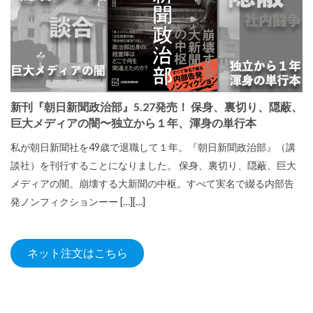
新刊『朝日新聞政治部』5.27発売！ 保身、裏切り、隠蔽、
巨大メディアの闇〜独立から１年、渾身の単行本
私が朝日新聞社を49歳で退職して１年。『朝日新聞政治部』（講
談社）を刊行することになりました。 保身、裏切り、隠蔽、巨大
メディアの闇。崩壊する大新聞の中枢。すべて実名で綴る内部告
発ノンフィクションーー […][…]
ネット注文はこちら