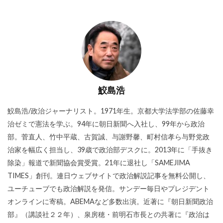
鮫島浩
鮫島浩/政治ジャーナリスト。1971年生。京都大学法学部の佐藤幸
治ゼミで憲法を学ぶ。94年に朝日新聞へ入社し、99年から政治
部。菅直人、竹中平蔵、古賀誠、与謝野馨、町村信孝ら与野党政
治家を幅広く担当し、39歳で政治部デスクに。2013年に「手抜き
除染」報道で新聞協会賞受賞。21年に退社し「SAMEJIMA
TIMES」創刊。連日ウェブサイトで政治解説記事を無料公開し、
ユーチューブでも政治解説を発信。サンデー毎日やプレジデント
オンラインに寄稿。ABEMAなど多数出演。近著に『朝日新聞政治
部』（講談社２２年）、泉房穂・前明石市長との共著に『政治は