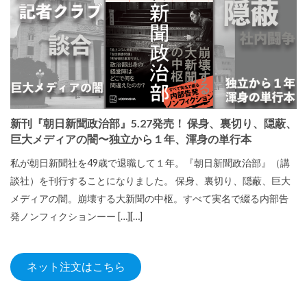
新刊『朝日新聞政治部』5.27発売！ 保身、裏切り、隠蔽、
巨大メディアの闇〜独立から１年、渾身の単行本
私が朝日新聞社を49歳で退職して１年。『朝日新聞政治部』（講
談社）を刊行することになりました。 保身、裏切り、隠蔽、巨大
メディアの闇。崩壊する大新聞の中枢。すべて実名で綴る内部告
発ノンフィクションーー […][…]
ネット注文はこちら