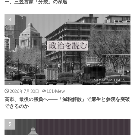
ー、三笠宮家「分裂」の深層
2026年7月30日
1014view
高市、最後の勝負へ――「減税解散」で麻生と参院を突破
できるのか