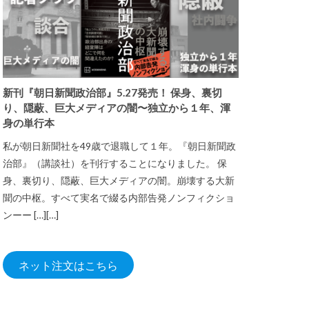
新刊『朝日新聞政治部』5.27発売！ 保身、裏切
り、隠蔽、巨大メディアの闇〜独立から１年、渾
身の単行本
私が朝日新聞社を49歳で退職して１年。『朝日新聞政
治部』（講談社）を刊行することになりました。 保
身、裏切り、隠蔽、巨大メディアの闇。崩壊する大新
聞の中枢。すべて実名で綴る内部告発ノンフィクショ
ンーー […][…]
ネット注文はこちら