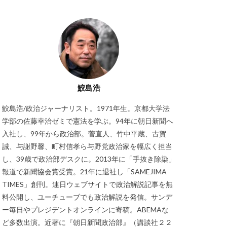
鮫島浩
鮫島浩/政治ジャーナリスト。1971年生。京都大学法
学部の佐藤幸治ゼミで憲法を学ぶ。94年に朝日新聞へ
入社し、99年から政治部。菅直人、竹中平蔵、古賀
誠、与謝野馨、町村信孝ら与野党政治家を幅広く担当
し、39歳で政治部デスクに。2013年に「手抜き除染」
報道で新聞協会賞受賞。21年に退社し「SAMEJIMA
TIMES」創刊。連日ウェブサイトで政治解説記事を無
料公開し、ユーチューブでも政治解説を発信。サンデ
ー毎日やプレジデントオンラインに寄稿。ABEMAな
ど多数出演。近著に『朝日新聞政治部』（講談社２２