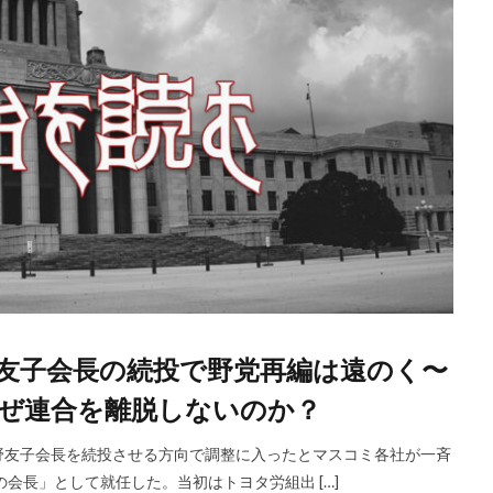
友子会長の続投で野党再編は遠のく〜
ぜ連合を離脱しないのか？
野友子会長を続投させる方向で調整に入ったとマスコミ各社が一斉
会長」として就任した。当初はトヨタ労組出 […]