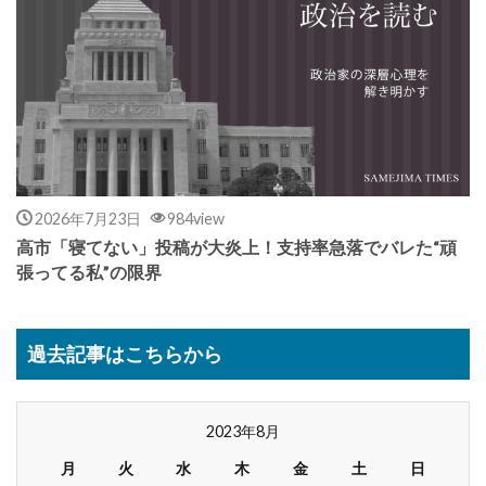
2026年7月23日
984view
高市「寝てない」投稿が大炎上！支持率急落でバレた“頑
張ってる私”の限界
過去記事はこちらから
2023年8月
月
火
水
木
金
土
日