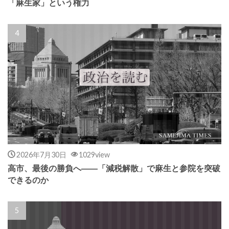
「麻生家」という権力
2026年7月30日
1029view
高市、最後の勝負へ――「減税解散」で麻生と参院を突破
できるのか