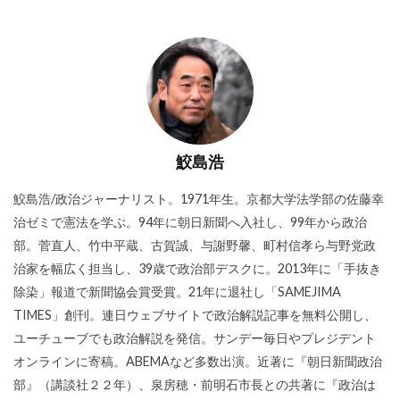
鮫島浩
鮫島浩/政治ジャーナリスト。1971年生。京都大学法学部の佐藤幸
治ゼミで憲法を学ぶ。94年に朝日新聞へ入社し、99年から政治
部。菅直人、竹中平蔵、古賀誠、与謝野馨、町村信孝ら与野党政
治家を幅広く担当し、39歳で政治部デスクに。2013年に「手抜き
除染」報道で新聞協会賞受賞。21年に退社し「SAMEJIMA
TIMES」創刊。連日ウェブサイトで政治解説記事を無料公開し、
ユーチューブでも政治解説を発信。サンデー毎日やプレジデント
オンラインに寄稿。ABEMAなど多数出演。近著に『朝日新聞政治
部』（講談社２２年）、泉房穂・前明石市長との共著に『政治は