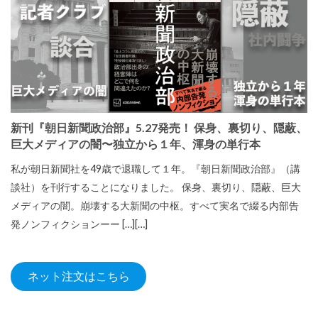
新刊『朝日新聞政治部』5.27発売！ 保身、裏切り、隠蔽、
巨大メディアの闇〜独立から１年、渾身の単行本
私が朝日新聞社を49歳で退職して１年。『朝日新聞政治部』（講
談社）を刊行することになりました。 保身、裏切り、隠蔽、巨大
メディアの闇。崩壊する大新聞の中枢。すべて実名で綴る内部告
発ノンフィクションーー […][…]
ネット注文はこちら