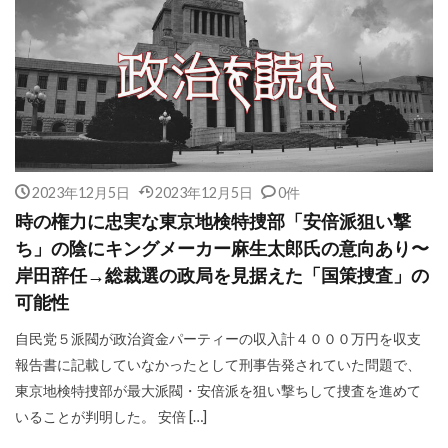
2023年12月5日
2023年12月5日
0件
時の権力に忠実な東京地検特捜部「安倍派狙い撃
ち」の陰にキングメーカー麻生太郎氏の意向あり〜
岸田辞任→総裁選の政局を見据えた「国策捜査」の
可能性
自民党５派閥が政治資金パーティーの収入計４０００万円を収支
報告書に記載していなかったとして刑事告発されていた問題で、
東京地検特捜部が最大派閥・安倍派を狙い撃ちして捜査を進めて
いることが判明した。 安倍 […]