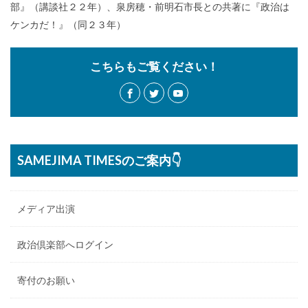
部』（講談社２２年）、泉房穂・前明石市長との共著に『政治は
ケンカだ！』（同２３年）
こちらもご覧ください！
SAMEJIMA TIMESのご案内👇
メディア出演
政治倶楽部へログイン
寄付のお願い