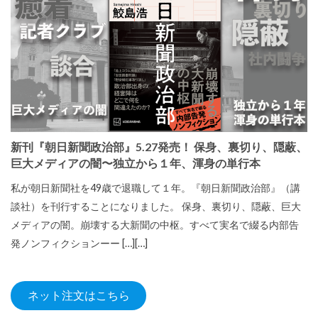
新刊『朝日新聞政治部』5.27発売！ 保身、裏切り、隠蔽、
巨大メディアの闇〜独立から１年、渾身の単行本
私が朝日新聞社を49歳で退職して１年。『朝日新聞政治部』（講
談社）を刊行することになりました。 保身、裏切り、隠蔽、巨大
メディアの闇。崩壊する大新聞の中枢。すべて実名で綴る内部告
発ノンフィクションーー […][…]
ネット注文はこちら