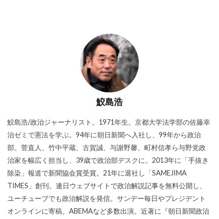
鮫島浩
鮫島浩/政治ジャーナリスト。1971年生。京都大学法学部の佐藤幸
治ゼミで憲法を学ぶ。94年に朝日新聞へ入社し、99年から政治
部。菅直人、竹中平蔵、古賀誠、与謝野馨、町村信孝ら与野党政
治家を幅広く担当し、39歳で政治部デスクに。2013年に「手抜き
除染」報道で新聞協会賞受賞。21年に退社し「SAMEJIMA
TIMES」創刊。連日ウェブサイトで政治解説記事を無料公開し、
ユーチューブでも政治解説を発信。サンデー毎日やプレジデント
オンラインに寄稿。ABEMAなど多数出演。近著に『朝日新聞政治