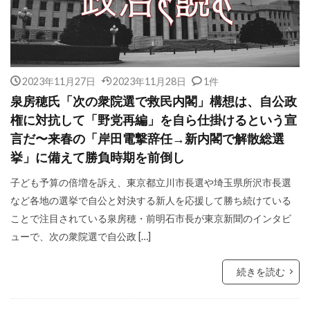
2023年11月27日
2023年11月28日
1件
泉房穂氏「次の衆院選で救民内閣」構想は、自公政
権に対抗して「野党再編」を自ら仕掛けるという宣
言だ〜来春の「岸田電撃辞任→新内閣で解散総選
挙」に備えて勝負時期を前倒し
子ども予算の倍増を訴え、東京都立川市長選や埼玉県所沢市長選
など各地の選挙で自公と対決する新人を応援して勝ち続けている
ことで注目されている泉房穂・前明石市長が東京新聞のインタビ
ューで、次の衆院選で自公政 […]
続きを読む