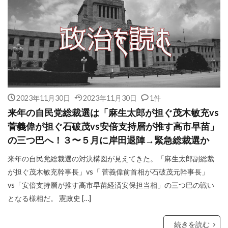
2023年11月30日
2023年11月30日
1件
来年の自民党総裁選は「麻生太郎が担ぐ茂木敏充vs
菅義偉が担ぐ石破茂vs安倍支持層が推す高市早苗」
の三つ巴へ！３〜５月に岸田退陣→緊急総裁選か
来年の自民党総裁選の対決構図が見えてきた。「麻生太郎副総裁
が担ぐ茂木敏充幹事長」vs「 菅義偉前首相が石破茂元幹事長」
vs「安倍支持層が推す高市早苗経済安保担当相」の三つ巴の戦い
となる様相だ。 憲政史 […]
続きを読む