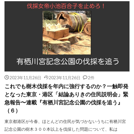
2023年11月26日
2023年11月26日
2件
これでも樹木伐採を年内に強行するのか？一触即発
となった東京・港区「結論ありきの住民説明会」緊
急報告〜連載『有栖川宮記念公園の伐採を追う』
（６）
東京都港区が今春、ほとんどの住民が気づかないうちに有栖川宮
記念公園の樹木３００本以上を伐採した問題について、私は