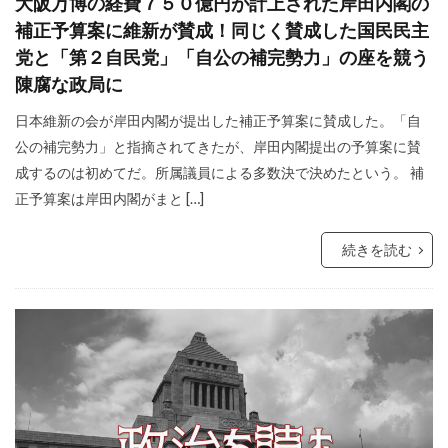
大阪万博の経費７５０億円が計上された岸田内閣の
補正予算案に維新が賛成！同じく賛成した国民民主
党と「第２自民党」「自公の補完勢力」の座を競う
陳腐な政局に
日本維新の会が岸田内閣が提出した補正予算案に賛成した。「自
公の補完勢力」と指摘されてきたが、岸田内閣提出の予算案に賛
成するのは初めてだ。所属議員による多数決で決めたという。 補
正予算案は岸田内閣がまと […]
続きを読む