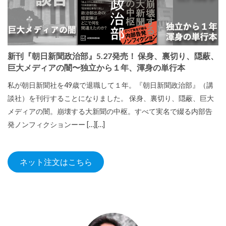
新刊『朝日新聞政治部』5.27発売！ 保身、裏切り、隠蔽、
巨大メディアの闇〜独立から１年、渾身の単行本
私が朝日新聞社を49歳で退職して１年。『朝日新聞政治部』（講
談社）を刊行することになりました。 保身、裏切り、隠蔽、巨大
メディアの闇。崩壊する大新聞の中枢。すべて実名で綴る内部告
発ノンフィクションーー […][…]
ネット注文はこちら