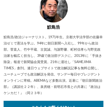
鮫島浩
鮫島浩/政治ジャーナリスト。1971年生。京都大学法学部の佐藤幸
治ゼミで憲法を学ぶ。94年に朝日新聞へ入社し、99年から政治
部。菅直人、竹中平蔵、古賀誠、与謝野馨、町村信孝ら与野党政
治家を幅広く担当し、39歳で政治部デスクに。2013年に「手抜き
除染」報道で新聞協会賞受賞。21年に退社し「SAMEJIMA
TIMES」創刊。連日ウェブサイトで政治解説記事を無料公開し、
ユーチューブでも政治解説を発信。サンデー毎日やプレジデント
オンラインに寄稿。ABEMAなど多数出演。近著に『朝日新聞政治
部』（講談社２２年）、泉房穂・前明石市長との共著に『政治は
ケンカだ！』（同２３年）