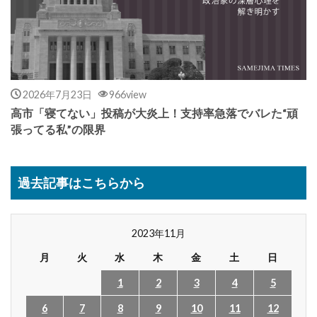
2026年7月23日
966view
高市「寝てない」投稿が大炎上！支持率急落でバレた“頑
張ってる私”の限界
過去記事はこちらから
2023年11月
月
火
水
木
金
土
日
1
2
3
4
5
6
7
8
9
10
11
12