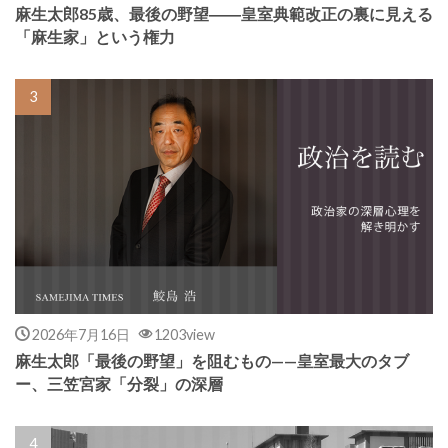
麻生太郎85歳、最後の野望――皇室典範改正の裏に見える
「麻生家」という権力
2026年7月16日
1203view
麻生太郎「最後の野望」を阻むもの——皇室最大のタブ
ー、三笠宮家「分裂」の深層