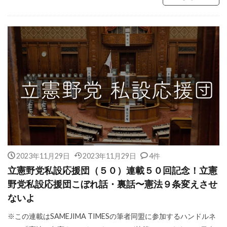
2023年11月29日
2023年11月29日
4件
立憲野党私設応援団（５０）連載５０回記念！立憲
野党私設応援団こぼれ話・裏話〜憲法９条変えさせ
ないよ
※この連載はSAMEJIMA TIMESの筆者同盟に参加するハンドルネ