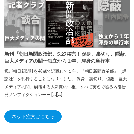
新刊『朝日新聞政治部』5.27発売！ 保身、裏切り、隠蔽、
巨大メディアの闇〜独立から１年、渾身の単行本
私が朝日新聞社を49歳で退職して１年。『朝日新聞政治部』（講
談社）を刊行することになりました。 保身、裏切り、隠蔽、巨大
メディアの闇。崩壊する大新聞の中枢。すべて実名で綴る内部告
発ノンフィクションーー […][…]
ネット注文はこちら