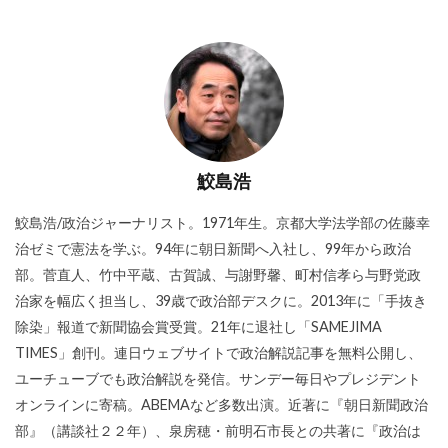
鮫島浩
鮫島浩/政治ジャーナリスト。1971年生。京都大学法学部の佐藤幸
治ゼミで憲法を学ぶ。94年に朝日新聞へ入社し、99年から政治
部。菅直人、竹中平蔵、古賀誠、与謝野馨、町村信孝ら与野党政
治家を幅広く担当し、39歳で政治部デスクに。2013年に「手抜き
除染」報道で新聞協会賞受賞。21年に退社し「SAMEJIMA
TIMES」創刊。連日ウェブサイトで政治解説記事を無料公開し、
ユーチューブでも政治解説を発信。サンデー毎日やプレジデント
オンラインに寄稿。ABEMAなど多数出演。近著に『朝日新聞政治
部』（講談社２２年）、泉房穂・前明石市長との共著に『政治は