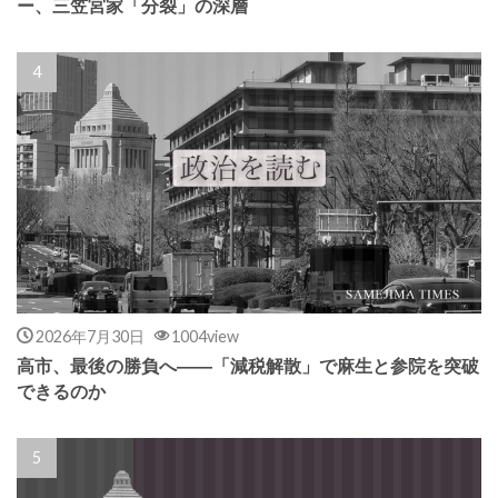
ー、三笠宮家「分裂」の深層
2026年7月30日
1004view
高市、最後の勝負へ――「減税解散」で麻生と参院を突破
できるのか