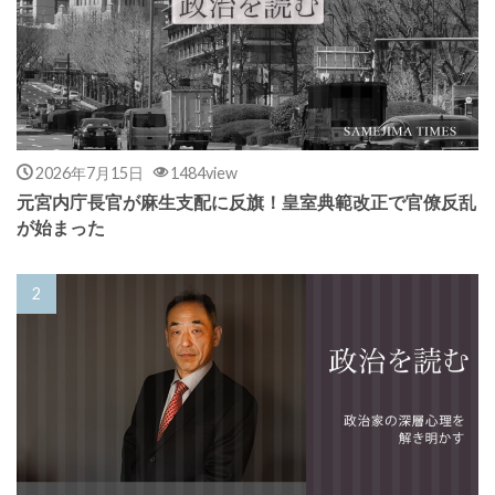
2026年7月15日
1484view
元宮内庁長官が麻生支配に反旗！皇室典範改正で官僚反乱
が始まった