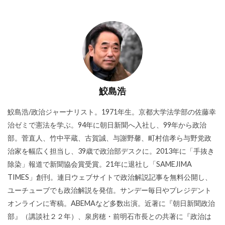
鮫島浩
鮫島浩/政治ジャーナリスト。1971年生。京都大学法学部の佐藤幸
治ゼミで憲法を学ぶ。94年に朝日新聞へ入社し、99年から政治
部。菅直人、竹中平蔵、古賀誠、与謝野馨、町村信孝ら与野党政
治家を幅広く担当し、39歳で政治部デスクに。2013年に「手抜き
除染」報道で新聞協会賞受賞。21年に退社し「SAMEJIMA
TIMES」創刊。連日ウェブサイトで政治解説記事を無料公開し、
ユーチューブでも政治解説を発信。サンデー毎日やプレジデント
オンラインに寄稿。ABEMAなど多数出演。近著に『朝日新聞政治
部』（講談社２２年）、泉房穂・前明石市長との共著に『政治は