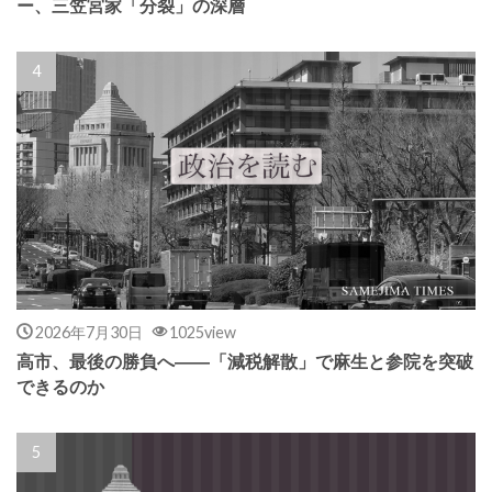
ー、三笠宮家「分裂」の深層
2026年7月30日
1025view
高市、最後の勝負へ――「減税解散」で麻生と参院を突破
できるのか