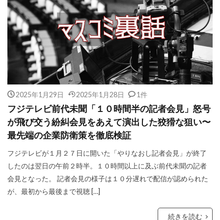
2025年1月29日
2025年1月28日
1件
フジテレビ前代未聞「１０時間半の記者会見」怒号
が飛び交う紛糾会見をあえて演出した狡猾な狙い〜
最先端の企業防衛策を徹底検証
フジテレビが１月２７日に開いた「やりなおし記者会見」が終了
したのは翌日の午前２時半。１０時間以上に及ぶ前代未聞の記者
会見となった。 記者会見の様子は１０分遅れで配信が認められた
が、最初から最後まで視聴 […]
続きを読む