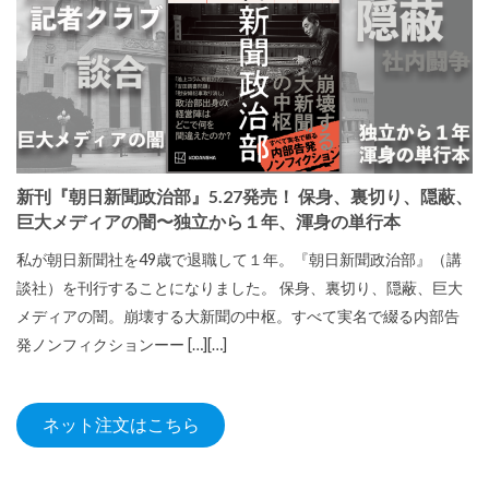
新刊『朝日新聞政治部』5.27発売！ 保身、裏切り、隠蔽、
巨大メディアの闇〜独立から１年、渾身の単行本
私が朝日新聞社を49歳で退職して１年。『朝日新聞政治部』（講
談社）を刊行することになりました。 保身、裏切り、隠蔽、巨大
メディアの闇。崩壊する大新聞の中枢。すべて実名で綴る内部告
発ノンフィクションーー […][…]
ネット注文はこちら