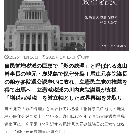
2025年1月16日
2025年1月15日
0件
自民党増税派の巨頭で「影の総理」と呼ばれる森山
幹事長の地元・鹿児島で保守分裂！尾辻元参院議長
の娘が参院選公認争いに敗れ、立憲民主党の推薦を
得て出馬へ！立憲減税派の川内衆院議員が支援、
「増税vs減税」を対立軸とした政界再編を先取り
自民党で「影の総理」と言われている森山裕幹事長の地元・鹿児
島が保守分裂で炎上している。森山氏は今年７月の参院選鹿児島
選挙区に、今季限りで引退する尾辻秀久元参院議長の三女ではな
く、子飼い元参院議員の擁立 […]