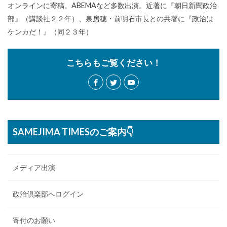
オンラインに寄稿。ABEMAなど多数出演。近著に『朝日新聞政治
部』（講談社２２年）、泉房穂・前明石市長との共著に『政治は
ケンカだ！』（同２３年）
こちらもご覧ください！
SAMEJIMA TIMESのご案内👇
メディア出演
政治倶楽部へログイン
寄付のお願い