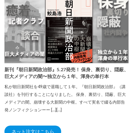
新刊『朝日新聞政治部』5.27発売！ 保身、裏切り、隠蔽、
巨大メディアの闇〜独立から１年、渾身の単行本
私が朝日新聞社を49歳で退職して１年。『朝日新聞政治部』（講
談社）を刊行することになりました。 保身、裏切り、隠蔽、巨大
メディアの闇。崩壊する大新聞の中枢。すべて実名で綴る内部告
発ノンフィクションーー […][…]
ネット注文はこちら