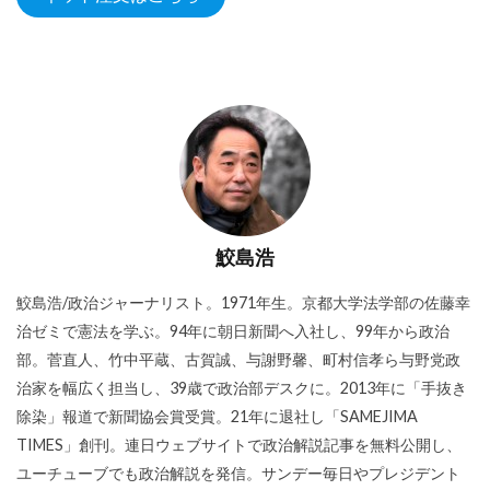
鮫島浩
鮫島浩/政治ジャーナリスト。1971年生。京都大学法学部の佐藤幸
治ゼミで憲法を学ぶ。94年に朝日新聞へ入社し、99年から政治
部。菅直人、竹中平蔵、古賀誠、与謝野馨、町村信孝ら与野党政
治家を幅広く担当し、39歳で政治部デスクに。2013年に「手抜き
除染」報道で新聞協会賞受賞。21年に退社し「SAMEJIMA
TIMES」創刊。連日ウェブサイトで政治解説記事を無料公開し、
ユーチューブでも政治解説を発信。サンデー毎日やプレジデント