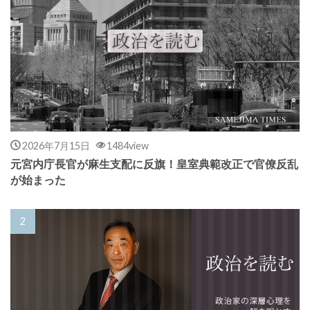
2026年7月15日
1484view
元宮内庁長官が麻生支配に反旗！皇室典範改正で官僚反乱
が始まった