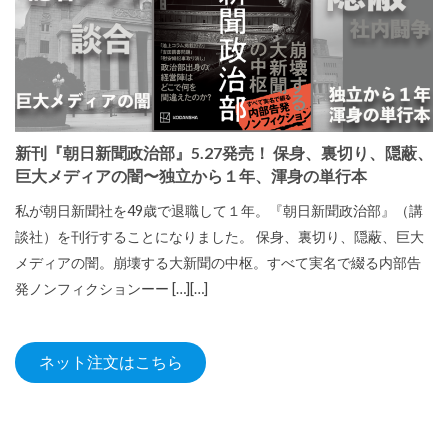
新刊『朝日新聞政治部』5.27発売！ 保身、裏切り、隠蔽、
巨大メディアの闇〜独立から１年、渾身の単行本
私が朝日新聞社を49歳で退職して１年。『朝日新聞政治部』（講
談社）を刊行することになりました。 保身、裏切り、隠蔽、巨大
メディアの闇。崩壊する大新聞の中枢。すべて実名で綴る内部告
発ノンフィクションーー […][…]
ネット注文はこちら