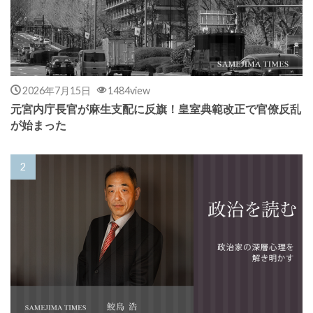
2026年7月15日
1484view
元宮内庁長官が麻生支配に反旗！皇室典範改正で官僚反乱
が始まった