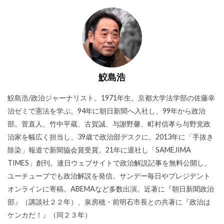
鮫島浩
鮫島浩/政治ジャーナリスト。1971年生。京都大学法学部の佐藤幸
治ゼミで憲法を学ぶ。94年に朝日新聞へ入社し、99年から政治
部。菅直人、竹中平蔵、古賀誠、与謝野馨、町村信孝ら与野党政
治家を幅広く担当し、39歳で政治部デスクに。2013年に「手抜き
除染」報道で新聞協会賞受賞。21年に退社し「SAMEJIMA
TIMES」創刊。連日ウェブサイトで政治解説記事を無料公開し、
ユーチューブでも政治解説を発信。サンデー毎日やプレジデント
オンラインに寄稿。ABEMAなど多数出演。近著に『朝日新聞政治
部』（講談社２２年）、泉房穂・前明石市長との共著に『政治は
ケンカだ！』（同２３年）