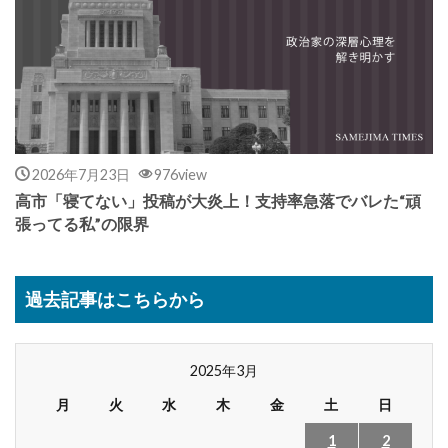
2026年7月23日
976view
高市「寝てない」投稿が大炎上！支持率急落でバレた“頑
張ってる私”の限界
過去記事はこちらから
2025年3月
月
火
水
木
金
土
日
1
2