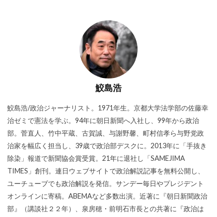
鮫島浩
鮫島浩/政治ジャーナリスト。1971年生。京都大学法学部の佐藤幸
治ゼミで憲法を学ぶ。94年に朝日新聞へ入社し、99年から政治
部。菅直人、竹中平蔵、古賀誠、与謝野馨、町村信孝ら与野党政
治家を幅広く担当し、39歳で政治部デスクに。2013年に「手抜き
除染」報道で新聞協会賞受賞。21年に退社し「SAMEJIMA
TIMES」創刊。連日ウェブサイトで政治解説記事を無料公開し、
ユーチューブでも政治解説を発信。サンデー毎日やプレジデント
オンラインに寄稿。ABEMAなど多数出演。近著に『朝日新聞政治
部』（講談社２２年）、泉房穂・前明石市長との共著に『政治は