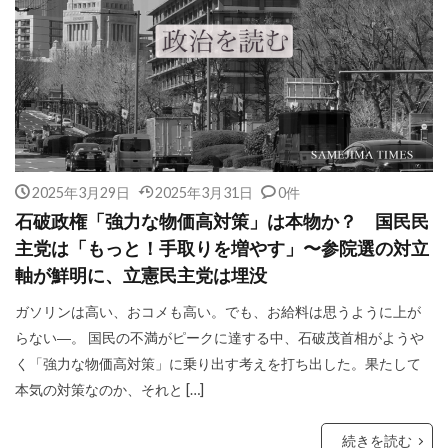
2025年3月29日
2025年3月31日
0件
石破政権「強力な物価高対策」は本物か？ 国民民
主党は「もっと！手取りを増やす」〜参院選の対立
軸が鮮明に、立憲民主党は埋没
ガソリンは高い、おコメも高い。でも、お給料は思うように上が
らない―。 国民の不満がピークに達する中、石破茂首相がようや
く「強力な物価高対策」に乗り出す考えを打ち出した。果たして
本気の対策なのか、それと […]
続きを読む