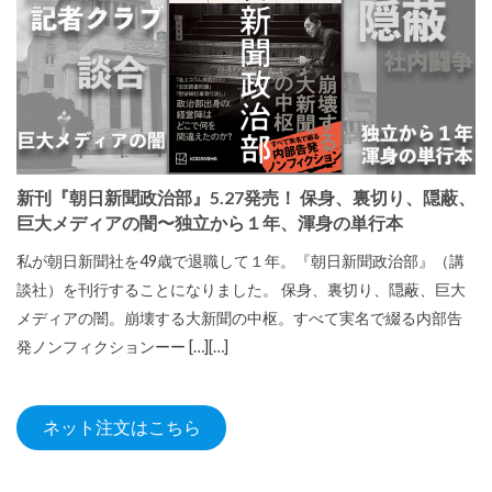
新刊『朝日新聞政治部』5.27発売！ 保身、裏切り、隠蔽、
巨大メディアの闇〜独立から１年、渾身の単行本
私が朝日新聞社を49歳で退職して１年。『朝日新聞政治部』（講
談社）を刊行することになりました。 保身、裏切り、隠蔽、巨大
メディアの闇。崩壊する大新聞の中枢。すべて実名で綴る内部告
発ノンフィクションーー […][…]
ネット注文はこちら