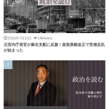
2026年7月15日
1484view
元宮内庁長官が麻生支配に反旗！皇室典範改正で官僚反乱
が始まった