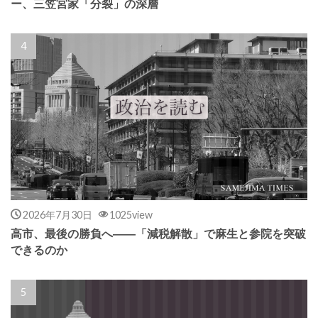
ー、三笠宮家「分裂」の深層
2026年7月30日
1025view
高市、最後の勝負へ――「減税解散」で麻生と参院を突破
できるのか