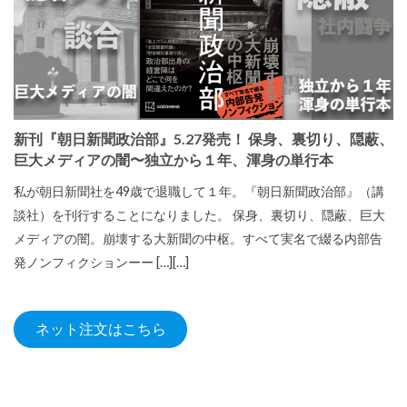
新刊『朝日新聞政治部』5.27発売！ 保身、裏切り、隠蔽、
巨大メディアの闇〜独立から１年、渾身の単行本
私が朝日新聞社を49歳で退職して１年。『朝日新聞政治部』（講
談社）を刊行することになりました。 保身、裏切り、隠蔽、巨大
メディアの闇。崩壊する大新聞の中枢。すべて実名で綴る内部告
発ノンフィクションーー […][…]
ネット注文はこちら