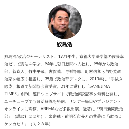
鮫島浩
鮫島浩/政治ジャーナリスト。1971年生。京都大学法学部の佐藤幸
治ゼミで憲法を学ぶ。94年に朝日新聞へ入社し、99年から政治
部。菅直人、竹中平蔵、古賀誠、与謝野馨、町村信孝ら与野党政
治家を幅広く担当し、39歳で政治部デスクに。2013年に「手抜き
除染」報道で新聞協会賞受賞。21年に退社し「SAMEJIMA
TIMES」創刊。連日ウェブサイトで政治解説記事を無料公開し、
ユーチューブでも政治解説を発信。サンデー毎日やプレジデント
オンラインに寄稿。ABEMAなど多数出演。近著に『朝日新聞政治
部』（講談社２２年）、泉房穂・前明石市長との共著に『政治は
ケンカだ！』（同２３年）