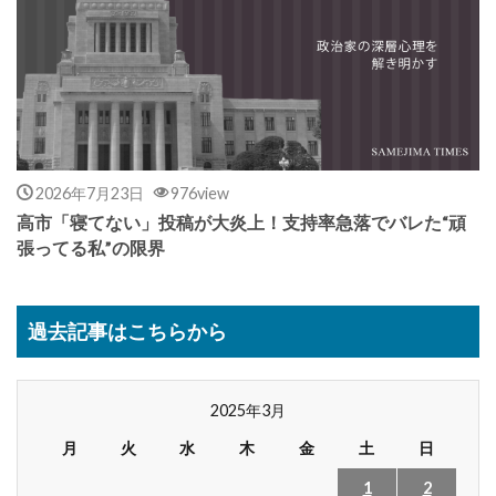
2026年7月23日
976view
高市「寝てない」投稿が大炎上！支持率急落でバレた“頑
張ってる私”の限界
過去記事はこちらから
2025年3月
月
火
水
木
金
土
日
1
2