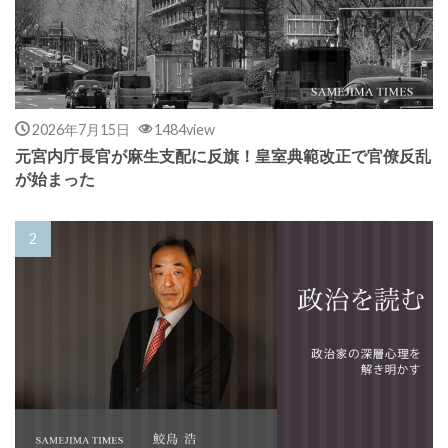
2026年7月15日
1484view
元宮内庁長官が麻生支配に反旗！皇室典範改正で官僚反乱
が始まった