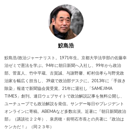
鮫島浩
鮫島浩/政治ジャーナリスト。1971年生。京都大学法学部の佐藤幸
治ゼミで憲法を学ぶ。94年に朝日新聞へ入社し、99年から政治
部。菅直人、竹中平蔵、古賀誠、与謝野馨、町村信孝ら与野党政
治家を幅広く担当し、39歳で政治部デスクに。2013年に「手抜き
除染」報道で新聞協会賞受賞。21年に退社し「SAMEJIMA
TIMES」創刊。連日ウェブサイトで政治解説記事を無料公開し、
ユーチューブでも政治解説を発信。サンデー毎日やプレジデント
オンラインに寄稿。ABEMAなど多数出演。近著に『朝日新聞政治
部』（講談社２２年）、泉房穂・前明石市長との共著に『政治は
ケンカだ！』（同２３年）