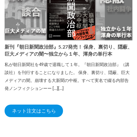
新刊『朝日新聞政治部』5.27発売！ 保身、裏切り、隠蔽、
巨大メディアの闇〜独立から１年、渾身の単行本
私が朝日新聞社を49歳で退職して１年。『朝日新聞政治部』（講
談社）を刊行することになりました。 保身、裏切り、隠蔽、巨大
メディアの闇。崩壊する大新聞の中枢。すべて実名で綴る内部告
発ノンフィクションーー […][…]
ネット注文はこちら