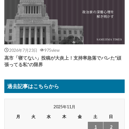
2026年7月23日
975view
高市「寝てない」投稿が大炎上！支持率急落でバレた“頑
張ってる私”の限界
過去記事はこちらから
2025年11月
月
火
水
木
金
土
日
1
2