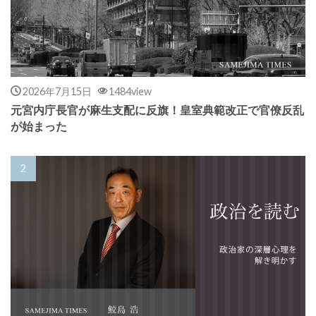
2026年7月15日
1484view
元宮内庁長官が麻生支配に反旗！皇室典範改正で官僚反乱
が始まった