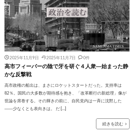
2025年11月9日
2025年11月7日
0件
高市フィーバーの陰で牙を研ぐ４人衆―始まった静
かな反撃戦
高市政権の船出は、まさにロケットスタートだった。支持率は
82％。国民の大多数が期待感を抱き、「改革断行の新総理」像が
世論を席巻する。その輝きの前に、自民党内は一斉に沈黙した
――少なくとも表向きは。 だ […]
続きを読む