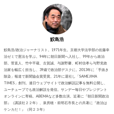
鮫島浩
鮫島浩/政治ジャーナリスト。1971年生。京都大学法学部の佐藤幸
治ゼミで憲法を学ぶ。94年に朝日新聞へ入社し、99年から政治
部。菅直人、竹中平蔵、古賀誠、与謝野馨、町村信孝ら与野党政
治家を幅広く担当し、39歳で政治部デスクに。2013年に「手抜き
除染」報道で新聞協会賞受賞。21年に退社し「SAMEJIMA
TIMES」創刊。連日ウェブサイトで政治解説記事を無料公開し、
ユーチューブでも政治解説を発信。サンデー毎日やプレジデント
オンラインに寄稿。ABEMAなど多数出演。近著に『朝日新聞政治
部』（講談社２２年）、泉房穂・前明石市長との共著に『政治は
ケンカだ！』（同２３年）