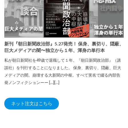
新刊『朝日新聞政治部』5.27発売！ 保身、裏切り、隠蔽、
巨大メディアの闇〜独立から１年、渾身の単行本
私が朝日新聞社を49歳で退職して１年。『朝日新聞政治部』（講
談社）を刊行することになりました。 保身、裏切り、隠蔽、巨大
メディアの闇。崩壊する大新聞の中枢。すべて実名で綴る内部告
発ノンフィクションーー […][…]
ネット注文はこちら