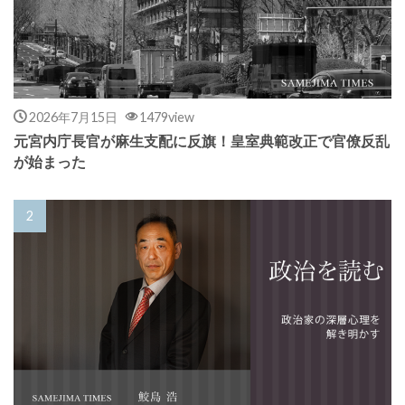
2026年7月15日
1479view
元宮内庁長官が麻生支配に反旗！皇室典範改正で官僚反乱
が始まった