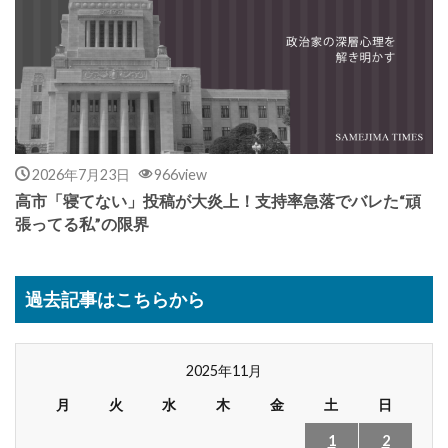
2026年7月23日
966view
高市「寝てない」投稿が大炎上！支持率急落でバレた“頑
張ってる私”の限界
過去記事はこちらから
2025年11月
月
火
水
木
金
土
日
1
2