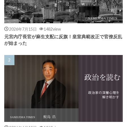
2026年7月15日
1482view
元宮内庁長官が麻生支配に反旗！皇室典範改正で官僚反乱
が始まった