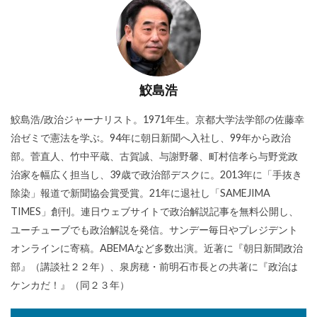
鮫島浩
鮫島浩/政治ジャーナリスト。1971年生。京都大学法学部の佐藤幸
治ゼミで憲法を学ぶ。94年に朝日新聞へ入社し、99年から政治
部。菅直人、竹中平蔵、古賀誠、与謝野馨、町村信孝ら与野党政
治家を幅広く担当し、39歳で政治部デスクに。2013年に「手抜き
除染」報道で新聞協会賞受賞。21年に退社し「SAMEJIMA
TIMES」創刊。連日ウェブサイトで政治解説記事を無料公開し、
ユーチューブでも政治解説を発信。サンデー毎日やプレジデント
オンラインに寄稿。ABEMAなど多数出演。近著に『朝日新聞政治
部』（講談社２２年）、泉房穂・前明石市長との共著に『政治は
ケンカだ！』（同２３年）