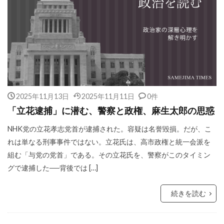
2025年11月13日
2025年11月11日
0件
「立花逮捕」に潜む、警察と政権、麻生太郎の思惑
NHK党の立花孝志党首が逮捕された。容疑は名誉毀損。だが、こ
れは単なる刑事事件ではない。立花氏は、高市政権と統一会派を
組む「与党の党首」である。その立花氏を、警察がこのタイミン
グで逮捕した──背後では […]
続きを読む