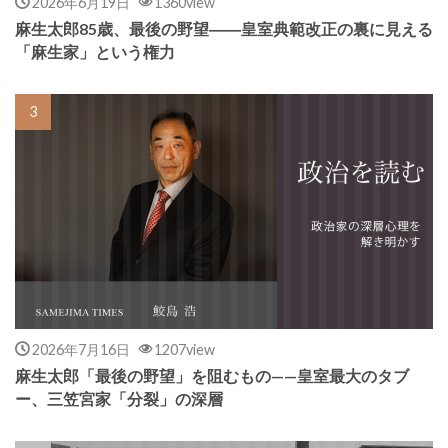
2026年6月19日
1360view
麻生太郎85歳、最後の野望――皇室典範改正の裏に見える
「麻生家」という権力
2026年7月16日
1207view
麻生太郎「最後の野望」を阻むもの——皇室最大のタブ
ー、三笠宮家「分裂」の深層