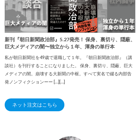
新刊『朝日新聞政治部』5.27発売！ 保身、裏切り、隠蔽、
巨大メディアの闇〜独立から１年、渾身の単行本
私が朝日新聞社を49歳で退職して１年。『朝日新聞政治部』（講
談社）を刊行することになりました。 保身、裏切り、隠蔽、巨大
メディアの闇。崩壊する大新聞の中枢。すべて実名で綴る内部告
発ノンフィクションーー […][…]
ネット注文はこちら